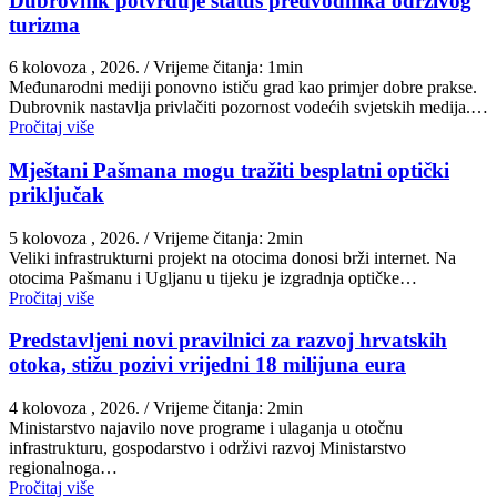
Dubrovnik potvrđuje status predvodnika održivog
turizma
6 kolovoza , 2026.
/ Vrijeme čitanja: 1min
Međunarodni mediji ponovno ističu grad kao primjer dobre prakse.
Dubrovnik nastavlja privlačiti pozornost vodećih svjetskih medija.…
Pročitaj više
Mještani Pašmana mogu tražiti besplatni optički
priključak
5 kolovoza , 2026.
/ Vrijeme čitanja: 2min
Veliki infrastrukturni projekt na otocima donosi brži internet. Na
otocima Pašmanu i Ugljanu u tijeku je izgradnja optičke…
Pročitaj više
Predstavljeni novi pravilnici za razvoj hrvatskih
otoka, stižu pozivi vrijedni 18 milijuna eura
4 kolovoza , 2026.
/ Vrijeme čitanja: 2min
Ministarstvo najavilo nove programe i ulaganja u otočnu
infrastrukturu, gospodarstvo i održivi razvoj Ministarstvo
regionalnoga…
Pročitaj više