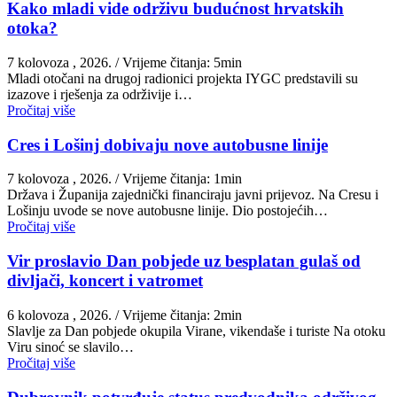
Kako mladi vide održivu budućnost hrvatskih
otoka?
7 kolovoza , 2026.
/ Vrijeme čitanja: 5min
Mladi otočani na drugoj radionici projekta IYGC predstavili su
izazove i rješenja za održivije i…
Pročitaj više
Cres i Lošinj dobivaju nove autobusne linije
7 kolovoza , 2026.
/ Vrijeme čitanja: 1min
Država i Županija zajednički financiraju javni prijevoz. Na Cresu i
Lošinju uvode se nove autobusne linije. Dio postojećih…
Pročitaj više
Vir proslavio Dan pobjede uz besplatan gulaš od
divljači, koncert i vatromet
6 kolovoza , 2026.
/ Vrijeme čitanja: 2min
Slavlje za Dan pobjede okupila Virane, vikendaše i turiste Na otoku
Viru sinoć se slavilo…
Pročitaj više