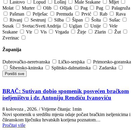
Lastovo
Lopud
Lošinj
Male Srakane
Mljet
Molat
Murter
Olib
Ošljak
Pag
Pag
Palagruža
Pašman
Pelješac
Premuda
Prvić
Rab
Rava
Rivanj
Sestrunj
Silba
Šipan
Šolta
Sušac
Susak
Svetac/Sveti Andrija
Ugljan
Unije
Vele
Srakane
Vir
Vis
Vrgada
Žirje
Zlarin
Žut
Zverinac
Županija
Dubrovačko-neretvanska
Ličko-senjska
Primorsko-goranska
Šibensko-kninska
Splitsko-dalmatinska
Zadarska
Poništi sve
BRAČ: Sutivan dobio spomenik posvećen bračkom
iseljeništvu i dr. Antoniju Rendiću Ivanoviću
8 kolovoza , 2026.
/ Vrijeme čitanja: 1min
Novi spomenik u središtu mjesta odaje počast bračkim iseljenicima i
čileanskom liječniku hrvatskih korijena poznatom…
Pročitaj više