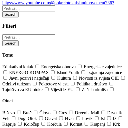
https://www.youtube.com/@pokretotokaislandmovement7363
Pretraži:
Search
Filteri
Pretraži:
Search
Teme
Edukativni kutak
Energetska obnova
Energetske zajednice
ENERGO KOMPAS
Island Youth
Izgradnja zajednice
Javni pozivi i natječaji
Kultura
Novosti iz svijeta OIE
Održivi turizam
Pokretove vijesti
Politika i društvo
Tajništvo za EU otoke
Vijesti iz EU
Zaštita okoliša
Otoci
Biševo
Brač
Čiovo
Cres
Drvenik Mali
Drvenik
Veli
Dugi Otok
Glavat
Hvar
Ilovik
Ist
Iž
Kaprije
Koločep
Korčula
Kornat
Krapanj
Krk