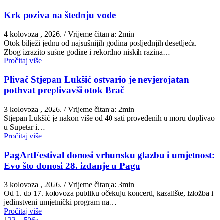
Krk poziva na štednju vode
4 kolovoza , 2026.
/ Vrijeme čitanja: 2min
Otok bilježi jednu od najsušnijih godina posljednjih desetljeća.
Zbog izrazito sušne godine i rekordno niskih razina…
Pročitaj više
Plivač Stjepan Lukšić ostvario je nevjerojatan
pothvat preplivavši otok Brač
3 kolovoza , 2026.
/ Vrijeme čitanja: 2min
St​jepan Lukšić je nakon više od 40 sati provedenih u moru doplivao
u Supetar i…
Pročitaj više
PagArtFestival donosi vrhunsku glazbu i umjetnost:
Evo što donosi 28. izdanje u Pagu
3 kolovoza , 2026.
/ Vrijeme čitanja: 3min
Od 1. do 17. kolovoza publiku očekuju koncerti, kazalište, izložba i
jedinstveni umjetnički program na…
Pročitaj više
1
2
3
…
506
»