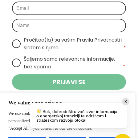
Pročitao(la) sa vašim Pravila Privatnosti i 
slažem s njima
*
Šaljemo samo relevantne informacije, 
bez spama
*
PRIJAVI SE
Klikom na gumb dajete suglasnost za primanje novosti Pokreta
We value your privacy
✕
Otoka te se slažete s
politikom privatnosti.
Bok, dobrodošli u vaš izvor informacija
We use cookies to enhance your browsing experience, serve
o energetskoj tranziciji te održivom i
Društvene mreže
strateškom razvoju otoka!
personalized ads or content, and analyze our traffic. By clicking
"Accept All", you consent to our use of cookies.
https://www.facebook.com/PokretOtoka
https://www.instagram.com/pokret_otoka/