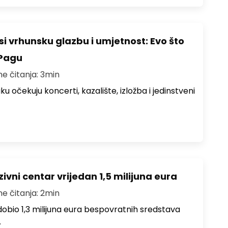
i vrhunsku glazbu i umjetnost: Evo što
 Pagu
me čitanja: 3min
ku očekuju koncerti, kazalište, izložba i jedinstveni
ivni centar vrijedan 1,5 milijuna eura
me čitanja: 2min
i dobio 1,3 milijuna eura bespovratnih sredstava
…