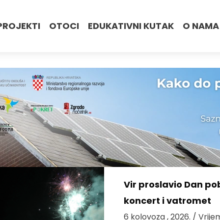
PROJEKTI
OTOCI
EDUKATIVNI KUTAK
O NAMA
Vir proslavio Dan po
koncert i vatromet
6 kolovoza , 2026.
/ Vrije