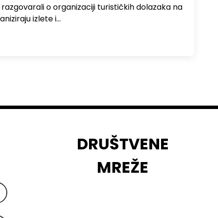
zgovarali o organizaciji turističkih dolazaka na
niziraju izlete i…
DRUŠTVENE
MREŽE