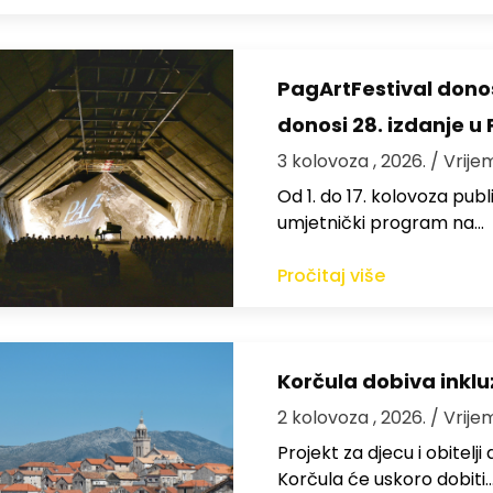
PagArtFestival donos
donosi 28. izdanje u
3 kolovoza , 2026.
/ Vrije
Od 1. do 17. kolovoza publi
umjetnički program na…
Pročitaj više
Korčula dobiva inkluz
2 kolovoza , 2026.
/ Vrije
Projekt za djecu i obitelj
Korčula će uskoro dobiti