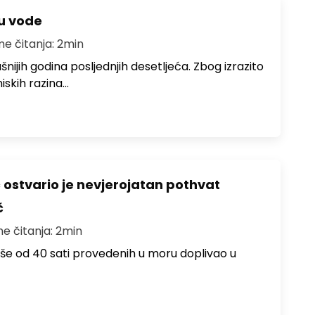
ju vode
me čitanja: 2min
ušnijih godina posljednjih desetljeća. Zbog izrazito
iskih razina…
ć ostvario je nevjerojatan pothvat
č
me čitanja: 2min
više od 40 sati provedenih u moru doplivao u