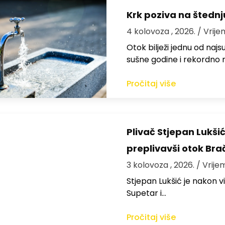
Krk poziva na štedn
4 kolovoza , 2026.
/ Vrije
Otok bilježi jednu od najs
sušne godine i rekordno n
Pročitaj više
Plivač Stjepan Lukši
preplivavši otok Bra
3 kolovoza , 2026.
/ Vrije
St​jepan Lukšić je nakon 
Supetar i…
Pročitaj više