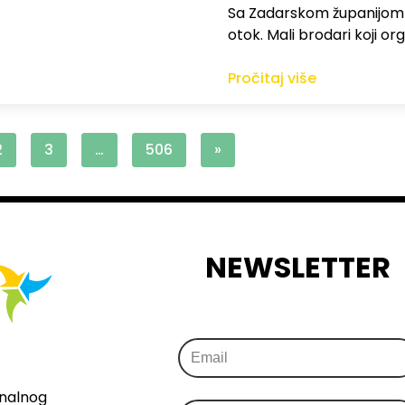
Sa Zadarskom županijom ra
otok. Mali brodari koji orga
Pročitaj više
2
3
…
506
»
NEWSLETTER
onalnog