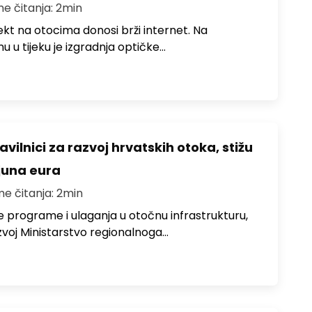
me čitanja: 2min
jekt na otocima donosi brži internet. Na
 u tijeku je izgradnja optičke…
avilnici za razvoj hrvatskih otoka, stižu
ijuna eura
me čitanja: 2min
e programe i ulaganja u otočnu infrastrukturu,
zvoj Ministarstvo regionalnoga…