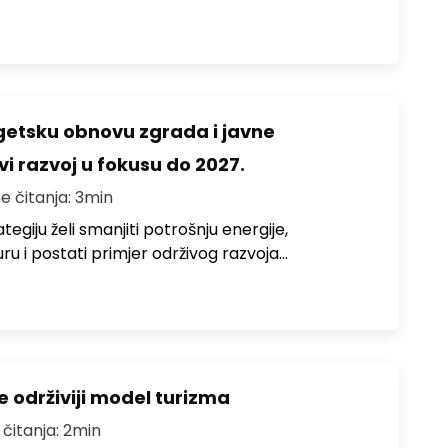
rgetsku obnovu zgrada i javne
vi razvoj u fokusu do 2027.
e čitanja: 3min
egiju želi smanjiti potrošnju energije,
uru i postati primjer održivog razvoja…
e održiviji model turizma
 čitanja: 2min