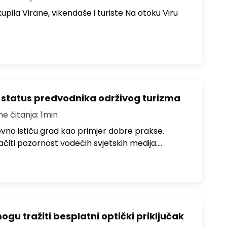
upila Virane, vikendaše i turiste Na otoku Viru
 status predvodnika održivog turizma
me čitanja: 1min
no ističu grad kao primjer dobre prakse.
ačiti pozornost vodećih svjetskih medija.…
u tražiti besplatni optički priključak