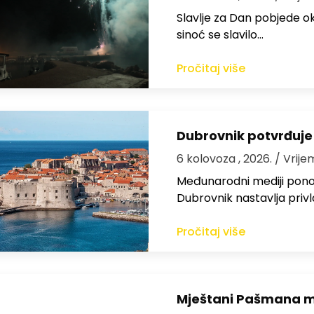
Slavlje za Dan pobjede ok
sinoć se slavilo…
Pročitaj više
Dubrovnik potvrđuje
6 kolovoza , 2026.
/ Vrije
Međunarodni mediji ponov
Dubrovnik nastavlja privl
Pročitaj više
Mještani Pašmana mog