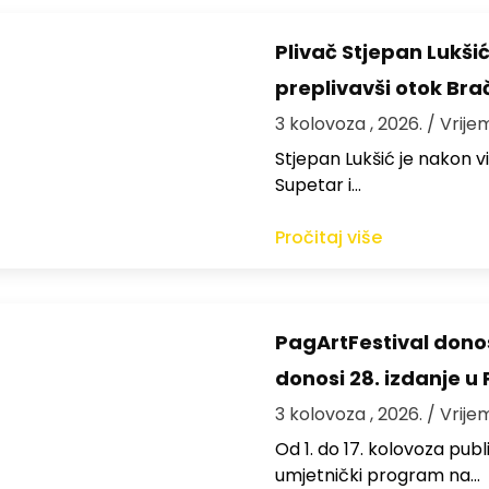
Plivač Stjepan Lukši
preplivavši otok Bra
3 kolovoza , 2026.
/ Vrije
St​jepan Lukšić je nakon 
Supetar i…
Pročitaj više
PagArtFestival donos
donosi 28. izdanje u
3 kolovoza , 2026.
/ Vrije
Od 1. do 17. kolovoza publi
umjetnički program na…