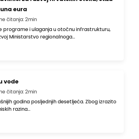
ijuna eura
me čitanja: 2min
e programe i ulaganja u otočnu infrastrukturu,
zvoj Ministarstvo regionalnoga…
ju vode
me čitanja: 2min
ušnijih godina posljednjih desetljeća. Zbog izrazito
iskih razina…