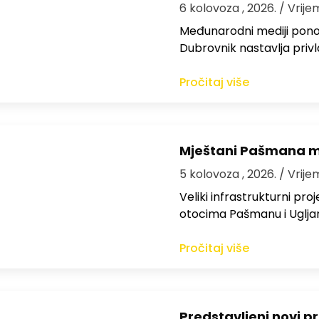
6 kolovoza , 2026.
/ Vrije
Međunarodni mediji ponov
Dubrovnik nastavlja privl
Pročitaj više
Mještani Pašmana mog
5 kolovoza , 2026.
/ Vrije
Veliki infrastrukturni pro
otocima Pašmanu i Ugljanu
Pročitaj više
Predstavljeni novi pr