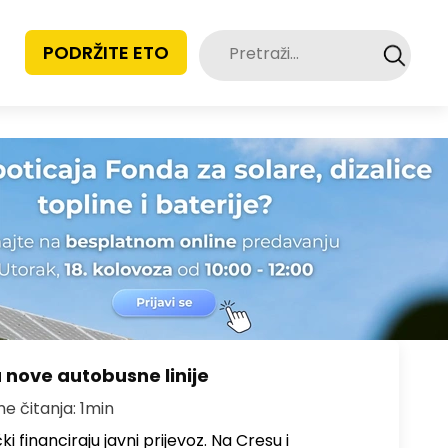
Pretraži:
PODRŽITE ETO
u nove autobusne linije
me čitanja: 1min
i financiraju javni prijevoz. Na Cresu i