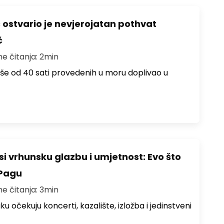
ć ostvario je nevjerojatan pothvat
č
me čitanja: 2min
više od 40 sati provedenih u moru doplivao u
i vrhunsku glazbu i umjetnost: Evo što
 Pagu
me čitanja: 3min
ku očekuju koncerti, kazalište, izložba i jedinstveni