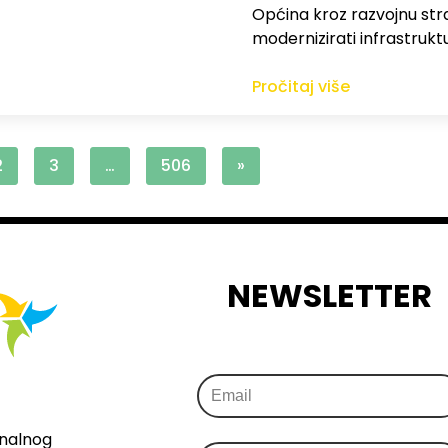
Općina kroz razvojnu strat
modernizirati infrastrukt
Pročitaj više
2
3
…
506
»
NEWSLETTER
onalnog