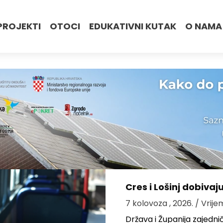
PROJEKTI
OTOCI
EDUKATIVNI KUTAK
O NAMA
Cres i Lošinj dobivaj
7 kolovoza , 2026.
/ Vrije
Država i Županija zajedničk