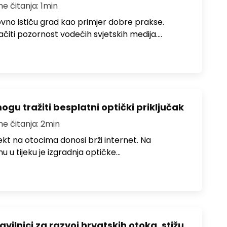
me čitanja: 1min
no ističu grad kao primjer dobre prakse.
ačiti pozornost vodećih svjetskih medija.…
u tražiti besplatni optički priključak
me čitanja: 2min
jekt na otocima donosi brži internet. Na
 u tijeku je izgradnja optičke…
avilnici za razvoj hrvatskih otoka, stižu