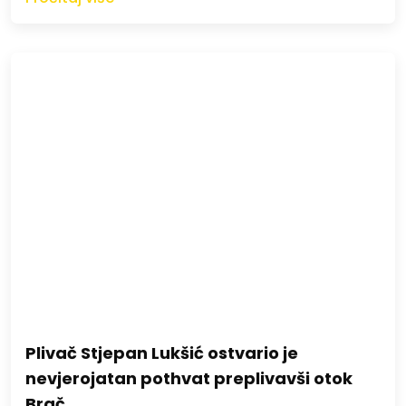
Plivač Stjepan Lukšić ostvario je
nevjerojatan pothvat preplivavši otok
Brač