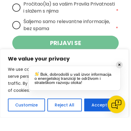
Pročitao(la) sa vašim Pravila Privatnosti 
i slažem s njima
*
Šaljemo samo relevantne informacije, 
bez spama
*
PRIJAVI SE
We value your privacy
Klikom na gumb dajete suglasnost za
✕
primanje novosti Pokreta Otoka te se
We use cookies to enhance your browsing experience,
Bok, dobrodošli u vaš izvor informacija
politikom privatnosti.
slažete s
serve personalized ads or content, and analyze our
o energetskoj tranziciji te održivom i
strateškom razvoju otoka!
traffic. By clicking "Accept All", you consent to our use
DRUŠTVENE MREŽE
of cookies.
Customize
Reject All
Accept All