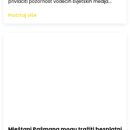
privlačiti pozornost vodećih svjetskih medija.…
Pročitaj više
Mještani Pašmana mogu tražiti besplatni