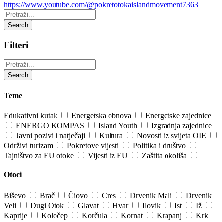
https://www.youtube.com/@pokretotokaislandmovement7363
Pretraži:
Search
Filteri
Pretraži:
Search
Teme
Edukativni kutak
Energetska obnova
Energetske zajednice
ENERGO KOMPAS
Island Youth
Izgradnja zajednice
Javni pozivi i natječaji
Kultura
Novosti iz svijeta OIE
Održivi turizam
Pokretove vijesti
Politika i društvo
Tajništvo za EU otoke
Vijesti iz EU
Zaštita okoliša
Otoci
Biševo
Brač
Čiovo
Cres
Drvenik Mali
Drvenik
Veli
Dugi Otok
Glavat
Hvar
Ilovik
Ist
Iž
Kaprije
Koločep
Korčula
Kornat
Krapanj
Krk