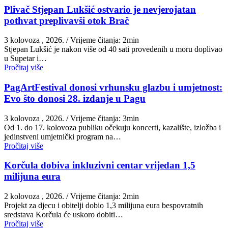
Plivač Stjepan Lukšić ostvario je nevjerojatan
pothvat preplivavši otok Brač
3 kolovoza , 2026.
/ Vrijeme čitanja: 2min
St​jepan Lukšić je nakon više od 40 sati provedenih u moru doplivao
u Supetar i…
Pročitaj više
PagArtFestival donosi vrhunsku glazbu i umjetnost:
Evo što donosi 28. izdanje u Pagu
3 kolovoza , 2026.
/ Vrijeme čitanja: 3min
Od 1. do 17. kolovoza publiku očekuju koncerti, kazalište, izložba i
jedinstveni umjetnički program na…
Pročitaj više
Korčula dobiva inkluzivni centar vrijedan 1,5
milijuna eura
2 kolovoza , 2026.
/ Vrijeme čitanja: 2min
Projekt za djecu i obitelji dobio 1,3 milijuna eura bespovratnih
sredstava Korčula će uskoro dobiti…
Pročitaj više