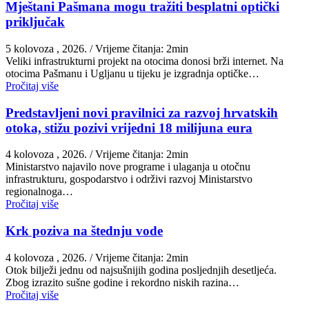
Mještani Pašmana mogu tražiti besplatni optički
priključak
5 kolovoza , 2026.
/ Vrijeme čitanja: 2min
Veliki infrastrukturni projekt na otocima donosi brži internet. Na
otocima Pašmanu i Ugljanu u tijeku je izgradnja optičke…
Pročitaj više
Predstavljeni novi pravilnici za razvoj hrvatskih
otoka, stižu pozivi vrijedni 18 milijuna eura
4 kolovoza , 2026.
/ Vrijeme čitanja: 2min
Ministarstvo najavilo nove programe i ulaganja u otočnu
infrastrukturu, gospodarstvo i održivi razvoj Ministarstvo
regionalnoga…
Pročitaj više
Krk poziva na štednju vode
4 kolovoza , 2026.
/ Vrijeme čitanja: 2min
Otok bilježi jednu od najsušnijih godina posljednjih desetljeća.
Zbog izrazito sušne godine i rekordno niskih razina…
Pročitaj više