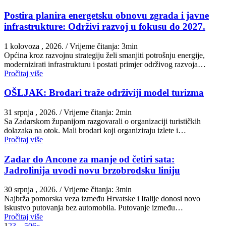
Postira planira energetsku obnovu zgrada i javne
infrastrukture: Održivi razvoj u fokusu do 2027.
1 kolovoza , 2026.
/ Vrijeme čitanja: 3min
Općina kroz razvojnu strategiju želi smanjiti potrošnju energije,
modernizirati infrastrukturu i postati primjer održivog razvoja…
Pročitaj više
OŠLJAK: Brodari traže održiviji model turizma
31 srpnja , 2026.
/ Vrijeme čitanja: 2min
Sa Zadarskom županijom razgovarali o organizaciji turističkih
dolazaka na otok. Mali brodari koji organiziraju izlete i…
Pročitaj više
Zadar do Ancone za manje od četiri sata:
Jadrolinija uvodi novu brzobrodsku liniju
30 srpnja , 2026.
/ Vrijeme čitanja: 3min
Najbrža pomorska veza između Hrvatske i Italije donosi novo
iskustvo putovanja bez automobila. Putovanje između…
Pročitaj više
1
2
3
…
506
»