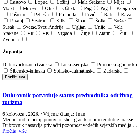
Lastovo
Lopud
Lošinj
Male Srakane
Mljet
Molat
Murter
Olib
Ošljak
Pag
Pag
Palagruža
Pašman
Pelješac
Premuda
Prvić
Rab
Rava
Rivanj
Sestrunj
Silba
Šipan
Šolta
Sušac
Susak
Svetac/Sveti Andrija
Ugljan
Unije
Vele
Srakane
Vir
Vis
Vrgada
Žirje
Zlarin
Žut
Zverinac
Županija
Dubrovačko-neretvanska
Ličko-senjska
Primorsko-goranska
Šibensko-kninska
Splitsko-dalmatinska
Zadarska
Poništi sve
Dubrovnik potvrđuje status predvodnika održivog
turizma
6 kolovoza , 2026.
/ Vrijeme čitanja: 1min
Međunarodni mediji ponovno ističu grad kao primjer dobre prakse.
Dubrovnik nastavlja privlačiti pozornost vodećih svjetskih medija.…
Pročitaj više