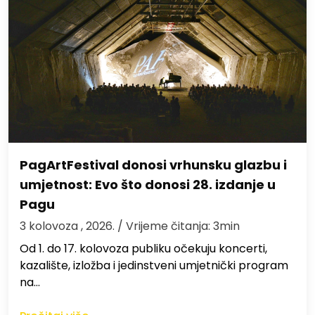
PagArtFestival donosi vrhunsku glazbu i
umjetnost: Evo što donosi 28. izdanje u
Pagu
3 kolovoza , 2026.
/ Vrijeme čitanja: 3min
Od 1. do 17. kolovoza publiku očekuju koncerti,
kazalište, izložba i jedinstveni umjetnički program
na…