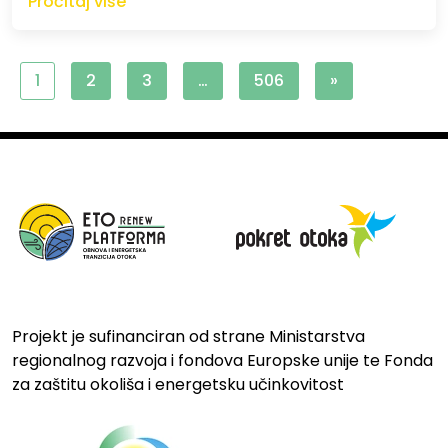
Pročitaj više
1
2
3
…
506
»
Projekt je sufinanciran od strane Ministarstva
regionalnog razvoja i fondova Europske unije te Fonda
za zaštitu okoliša i energetsku učinkovitost