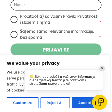
Pročitao(la) sa vašim Pravila Privatnosti 
i slažem s njima
*
Šaljemo samo relevantne informacije, 
bez spama
*
PRIJAVI SE
We value your privacy
Klikom na gumb dajete suglasnost za
✕
primanje novosti Pokreta Otoka te se
We use cookies to enhance your browsing experience,
Bok, dobrodošli u vaš izvor informacija
politikom privatnosti.
slažete s
serve personalized ads or content, and analyze our
o energetskoj tranziciji te održivom i
strateškom razvoju otoka!
traffic. By clicking "Accept All", you consent to our use
DRUŠTVENE MREŽE
of cookies.
Customize
Reject All
Accept All