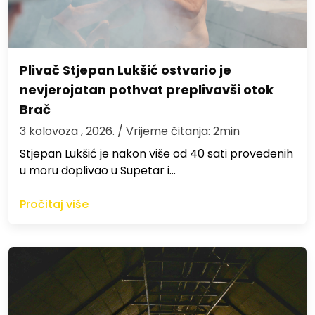
Plivač Stjepan Lukšić ostvario je
nevjerojatan pothvat preplivavši otok
Brač
3 kolovoza , 2026.
/ Vrijeme čitanja: 2min
St​jepan Lukšić je nakon više od 40 sati provedenih
u moru doplivao u Supetar i…
Pročitaj više