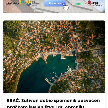
BRAČ: Sutivan dobio spomenik posvećen
bračkom iseljeništvu i dr. Antoniju