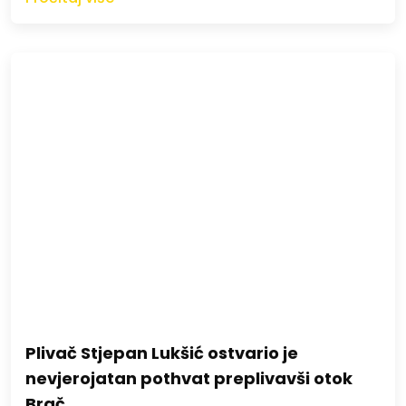
Plivač Stjepan Lukšić ostvario je
nevjerojatan pothvat preplivavši otok
Brač