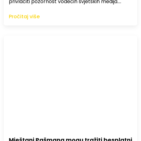
privlačiti pozornost vodećih svjetskih medija.…
Pročitaj više
Mještani Pašmana mogu tražiti besplatni