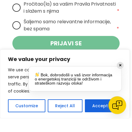
Pročitao(la) sa vašim Pravila Privatnosti 
i slažem s njima
*
Šaljemo samo relevantne informacije, 
bez spama
*
PRIJAVI SE
We value your privacy
Klikom na gumb dajete suglasnost za
✕
primanje novosti Pokreta Otoka te se
We use cookies to enhance your browsing experience,
Bok, dobrodošli u vaš izvor informacija
politikom privatnosti.
slažete s
serve personalized ads or content, and analyze our
o energetskoj tranziciji te održivom i
strateškom razvoju otoka!
traffic. By clicking "Accept All", you consent to our use
DRUŠTVENE MREŽE
of cookies.
Customize
Reject All
Accept All