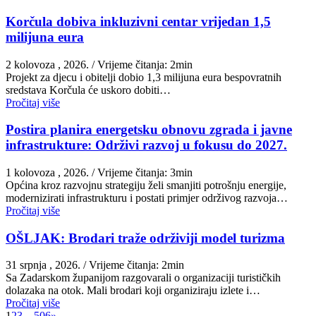
Korčula dobiva inkluzivni centar vrijedan 1,5
milijuna eura
2 kolovoza , 2026.
/ Vrijeme čitanja: 2min
Projekt za djecu i obitelji dobio 1,3 milijuna eura bespovratnih
sredstava Korčula će uskoro dobiti…
Pročitaj više
Postira planira energetsku obnovu zgrada i javne
infrastrukture: Održivi razvoj u fokusu do 2027.
1 kolovoza , 2026.
/ Vrijeme čitanja: 3min
Općina kroz razvojnu strategiju želi smanjiti potrošnju energije,
modernizirati infrastrukturu i postati primjer održivog razvoja…
Pročitaj više
OŠLJAK: Brodari traže održiviji model turizma
31 srpnja , 2026.
/ Vrijeme čitanja: 2min
Sa Zadarskom županijom razgovarali o organizaciji turističkih
dolazaka na otok. Mali brodari koji organiziraju izlete i…
Pročitaj više
1
2
3
…
506
»