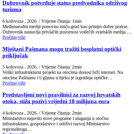
Dubrovnik potvrđuje status predvodnika održivog
turizma
6 kolovoza , 2026.
/ Vrijeme čitanja: 1min
Međunarodni mediji ponovno ističu grad kao primjer dobre prakse.
Dubrovnik nastavlja privlačiti pozornost vodećih svjetskih medija.…
Pročitaj više
Mještani Pašmana mogu tražiti besplatni optički
priključak
5 kolovoza , 2026.
/ Vrijeme čitanja: 2min
Veliki infrastrukturni projekt na otocima donosi brži internet. Na
otocima Pašmanu i Ugljanu u tijeku je izgradnja optičke…
Pročitaj više
Predstavljeni novi pravilnici za razvoj hrvatskih
otoka, stižu pozivi vrijedni 18 milijuna eura
4 kolovoza , 2026.
/ Vrijeme čitanja: 2min
Ministarstvo najavilo nove programe i ulaganja u otočnu
infrastrukturu, gospodarstvo i održivi razvoj Ministarstvo
regionalnoga…