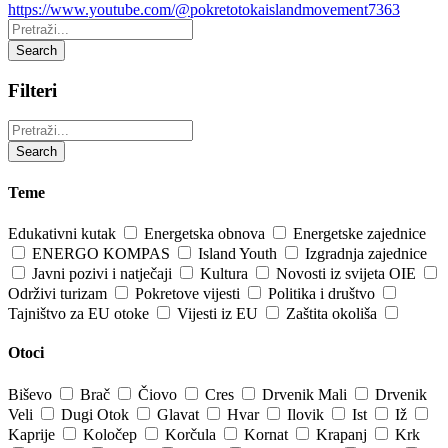
https://www.youtube.com/@pokretotokaislandmovement7363
Pretraži:
Search
Filteri
Pretraži:
Search
Teme
Edukativni kutak
Energetska obnova
Energetske zajednice
ENERGO KOMPAS
Island Youth
Izgradnja zajednice
Javni pozivi i natječaji
Kultura
Novosti iz svijeta OIE
Održivi turizam
Pokretove vijesti
Politika i društvo
Tajništvo za EU otoke
Vijesti iz EU
Zaštita okoliša
Otoci
Biševo
Brač
Čiovo
Cres
Drvenik Mali
Drvenik
Veli
Dugi Otok
Glavat
Hvar
Ilovik
Ist
Iž
Kaprije
Koločep
Korčula
Kornat
Krapanj
Krk