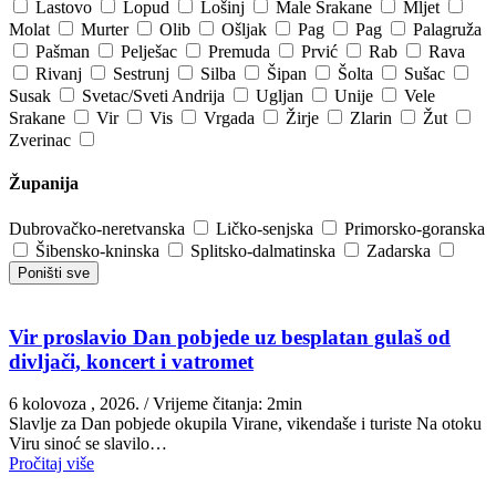
Lastovo
Lopud
Lošinj
Male Srakane
Mljet
Molat
Murter
Olib
Ošljak
Pag
Pag
Palagruža
Pašman
Pelješac
Premuda
Prvić
Rab
Rava
Rivanj
Sestrunj
Silba
Šipan
Šolta
Sušac
Susak
Svetac/Sveti Andrija
Ugljan
Unije
Vele
Srakane
Vir
Vis
Vrgada
Žirje
Zlarin
Žut
Zverinac
Županija
Dubrovačko-neretvanska
Ličko-senjska
Primorsko-goranska
Šibensko-kninska
Splitsko-dalmatinska
Zadarska
Poništi sve
Vir proslavio Dan pobjede uz besplatan gulaš od
divljači, koncert i vatromet
6 kolovoza , 2026.
/ Vrijeme čitanja: 2min
Slavlje za Dan pobjede okupila Virane, vikendaše i turiste Na otoku
Viru sinoć se slavilo…
Pročitaj više