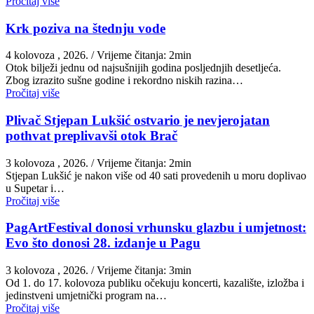
Pročitaj više
Krk poziva na štednju vode
4 kolovoza , 2026.
/ Vrijeme čitanja: 2min
Otok bilježi jednu od najsušnijih godina posljednjih desetljeća.
Zbog izrazito sušne godine i rekordno niskih razina…
Pročitaj više
Plivač Stjepan Lukšić ostvario je nevjerojatan
pothvat preplivavši otok Brač
3 kolovoza , 2026.
/ Vrijeme čitanja: 2min
St​jepan Lukšić je nakon više od 40 sati provedenih u moru doplivao
u Supetar i…
Pročitaj više
PagArtFestival donosi vrhunsku glazbu i umjetnost:
Evo što donosi 28. izdanje u Pagu
3 kolovoza , 2026.
/ Vrijeme čitanja: 3min
Od 1. do 17. kolovoza publiku očekuju koncerti, kazalište, izložba i
jedinstveni umjetnički program na…
Pročitaj više