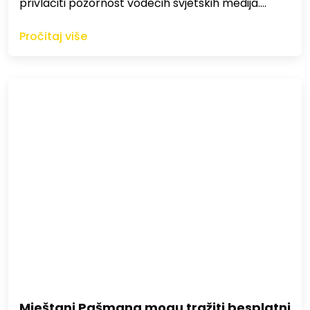
privlačiti pozornost vodećih svjetskih medija.…
Pročitaj više
Mještani Pašmana mogu tražiti besplatni