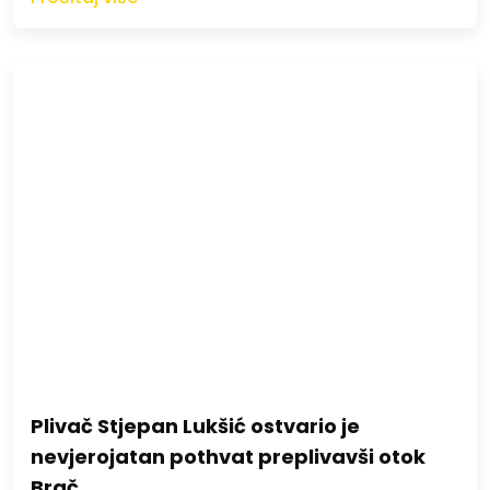
Plivač Stjepan Lukšić ostvario je
nevjerojatan pothvat preplivavši otok
Brač