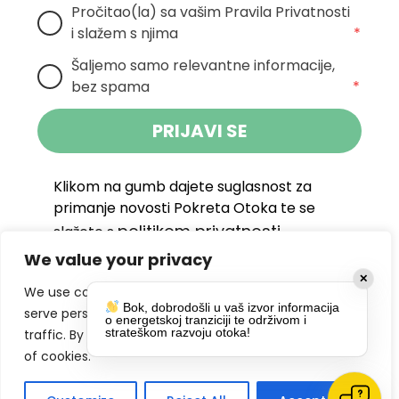
Pročitao(la) sa vašim Pravila Privatnosti 
i slažem s njima
*
Šaljemo samo relevantne informacije, 
bez spama
*
PRIJAVI SE
Klikom na gumb dajete suglasnost za
primanje novosti Pokreta Otoka te se
politikom privatnosti.
slažete s
We value your privacy
DRUŠTVENE MREŽE
✕
We use cookies to enhance your browsing experience,
Bok, dobrodošli u vaš izvor informacija
serve personalized ads or content, and analyze our
o energetskoj tranziciji te održivom i
strateškom razvoju otoka!
traffic. By clicking "Accept All", you consent to our use
of cookies.