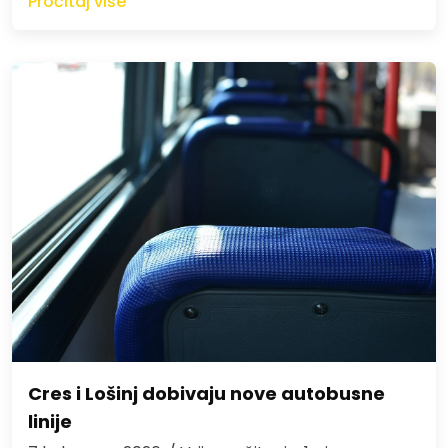
Pročitaj više
Cres i Lošinj dobivaju nove autobusne
linije