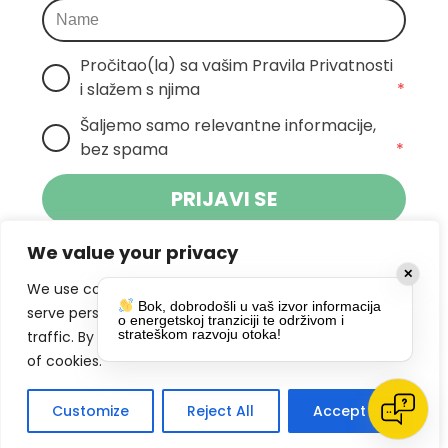
Pročitao(la) sa vašim Pravila Privatnosti 
i slažem s njima
*
Šaljemo samo relevantne informacije, 
bez spama
*
PRIJAVI SE
We value your privacy
Klikom na gumb dajete suglasnost za
✕
primanje novosti Pokreta Otoka te se
We use cookies to enhance your browsing experience,
Bok, dobrodošli u vaš izvor informacija
politikom privatnosti.
slažete s
serve personalized ads or content, and analyze our
o energetskoj tranziciji te održivom i
strateškom razvoju otoka!
traffic. By clicking "Accept All", you consent to our use
DRUŠTVENE MREŽE
of cookies.
Customize
Reject All
Accept All