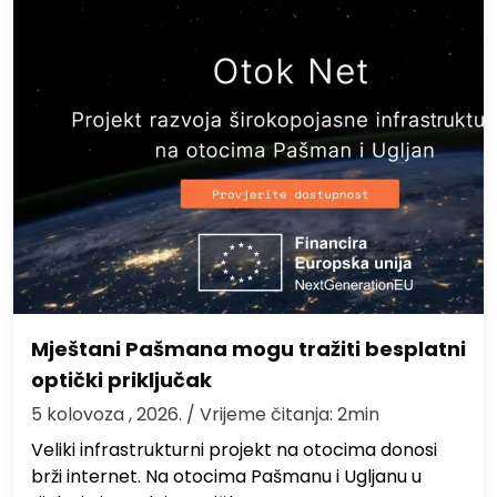
Mještani Pašmana mogu tražiti besplatni
optički priključak
5 kolovoza , 2026.
/ Vrijeme čitanja: 2min
Veliki infrastrukturni projekt na otocima donosi
brži internet. Na otocima Pašmanu i Ugljanu u