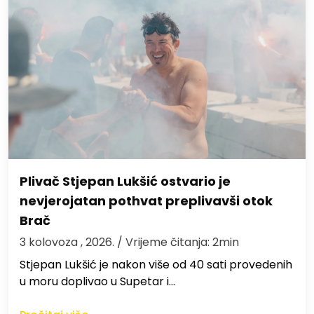
Plivač Stjepan Lukšić ostvario je
nevjerojatan pothvat preplivavši otok
Brač
3 kolovoza , 2026.
/ Vrijeme čitanja: 2min
St​jepan Lukšić je nakon više od 40 sati provedenih
u moru doplivao u Supetar i…