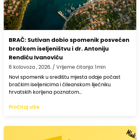
BRAČ: Sutivan dobio spomenik posvećen
bračkom iseljeništvu i dr. Antoniju
Rendiću Ivanoviću
8 kolovoza , 2026.
/ Vrijeme čitanja: 1min
Novi spomenik u središtu mjesta odaje počast
bračkim iseljenicima i čileanskom liječniku
hrvatskih korijena poznatom…
Pročitaj više