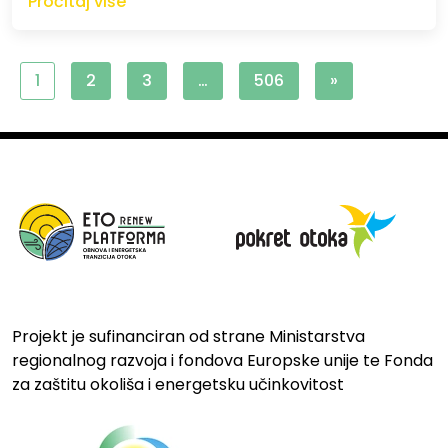
Pročitaj više
1
2
3
…
506
»
Projekt je sufinanciran od strane Ministarstva
regionalnog razvoja i fondova Europske unije te Fonda
za zaštitu okoliša i energetsku učinkovitost