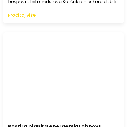
bespovratnih sredstava Korčula će uskoro dobiti…
Pročitaj više
Postira planira energetsku obnovu