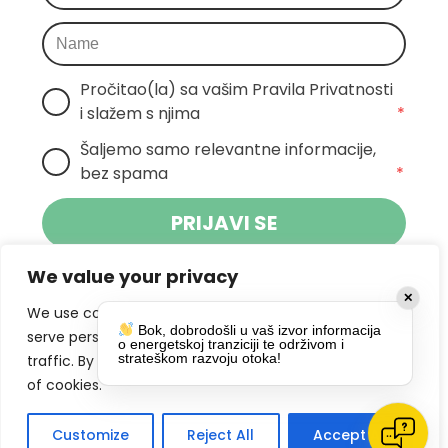
Pročitao(la) sa vašim Pravila Privatnosti 
i slažem s njima
*
Šaljemo samo relevantne informacije, 
bez spama
*
PRIJAVI SE
We value your privacy
Klikom na gumb dajete suglasnost za
✕
primanje novosti Pokreta Otoka te se
We use cookies to enhance your browsing experience,
Bok, dobrodošli u vaš izvor informacija
politikom privatnosti.
slažete s
serve personalized ads or content, and analyze our
o energetskoj tranziciji te održivom i
strateškom razvoju otoka!
traffic. By clicking "Accept All", you consent to our use
DRUŠTVENE MREŽE
of cookies.
Customize
Reject All
Accept All