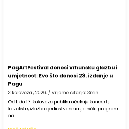
PagArtFestival donosi vrhunsku glazbu i
umjetnost: Evo što donosi 28. izdanje u
Pagu
3 kolovoza , 2026.
/ Vrijeme čitanja: 3min
Od 1. do 17. kolovoza publiku očekuju koncerti,
kazalište, izložba i jedinstveni umjetnički program
na…