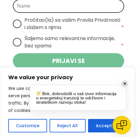
Pročitao(la) sa vašim Pravila Privatnosti 
i slažem s njima
*
Šaljemo samo relevantne informacije, 
bez spama
*
PRIJAVI SE
We value your privacy
Klikom na gumb dajete suglasnost za
✕
primanje novosti Pokreta Otoka te se
We use cookies to enhance your browsing experience,
Bok, dobrodošli u vaš izvor informacija
politikom privatnosti.
slažete s
serve personalized ads or content, and analyze our
o energetskoj tranziciji te održivom i
strateškom razvoju otoka!
traffic. By clicking "Accept All", you consent to our use
DRUŠTVENE MREŽE
of cookies.
Customize
Reject All
Accept All