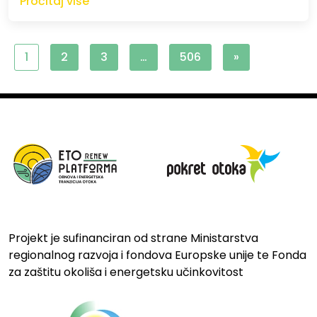
Pročitaj više
1
2
3
…
506
»
Projekt je sufinanciran od strane Ministarstva
regionalnog razvoja i fondova Europske unije te Fonda
za zaštitu okoliša i energetsku učinkovitost