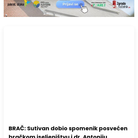
BRAČ: Sutivan dobio spomenik posvećen
bračkom iseljeništvu i dr. Antoniju