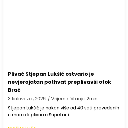
Plivač Stjepan Lukšić ostvario je
nevjerojatan pothvat preplivavši otok
Brač
3 kolovoza , 2026.
/ Vrijeme čitanja: 2min
St​jepan Lukšić je nakon više od 40 sati provedenih
u moru doplivao u Supetar i…