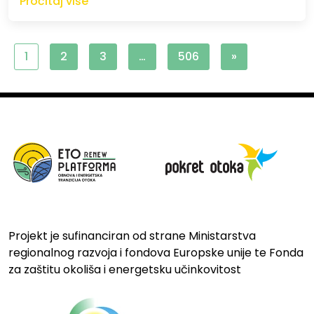
Pročitaj više
1
2
3
…
506
»
Projekt je sufinanciran od strane Ministarstva
regionalnog razvoja i fondova Europske unije te Fonda
za zaštitu okoliša i energetsku učinkovitost