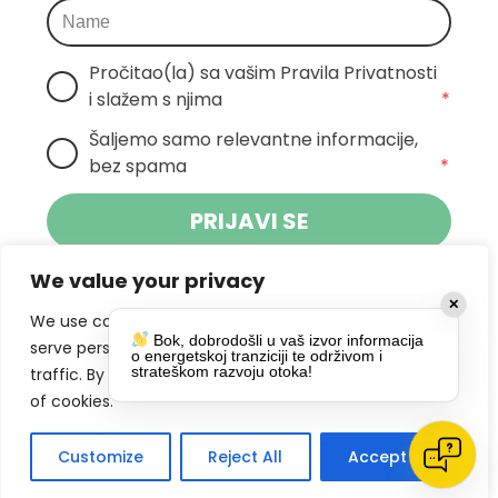
Pročitao(la) sa vašim Pravila Privatnosti 
i slažem s njima
*
Šaljemo samo relevantne informacije, 
bez spama
*
PRIJAVI SE
We value your privacy
Klikom na gumb dajete suglasnost za
✕
primanje novosti Pokreta Otoka te se
We use cookies to enhance your browsing experience,
Bok, dobrodošli u vaš izvor informacija
politikom privatnosti.
slažete s
serve personalized ads or content, and analyze our
o energetskoj tranziciji te održivom i
strateškom razvoju otoka!
traffic. By clicking "Accept All", you consent to our use
DRUŠTVENE MREŽE
of cookies.
Customize
Reject All
Accept All