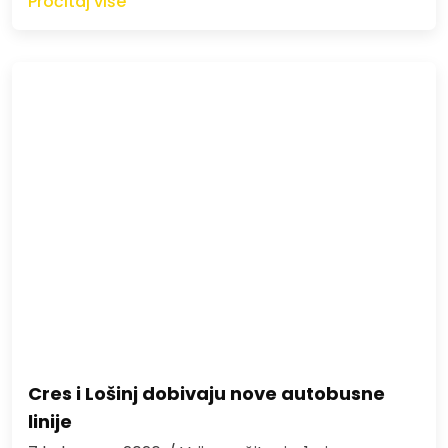
Pročitaj više
Cres i Lošinj dobivaju nove autobusne
linije