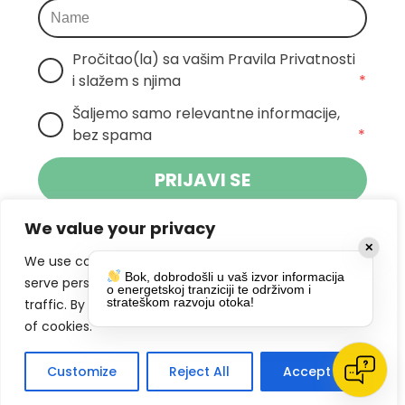
Pročitao(la) sa vašim Pravila Privatnosti 
i slažem s njima
*
Šaljemo samo relevantne informacije, 
bez spama
*
PRIJAVI SE
We value your privacy
Klikom na gumb dajete suglasnost za
✕
primanje novosti Pokreta Otoka te se
We use cookies to enhance your browsing experience,
Bok, dobrodošli u vaš izvor informacija
politikom privatnosti.
slažete s
serve personalized ads or content, and analyze our
o energetskoj tranziciji te održivom i
strateškom razvoju otoka!
traffic. By clicking "Accept All", you consent to our use
DRUŠTVENE MREŽE
of cookies.
Customize
Reject All
Accept All