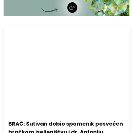
BRAČ: Sutivan dobio spomenik posvećen
bračkom iseljeništvu i dr. Antoniju