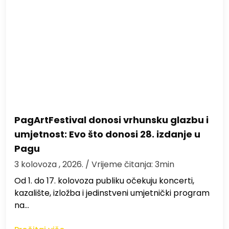
PagArtFestival donosi vrhunsku glazbu i
umjetnost: Evo što donosi 28. izdanje u
Pagu
3 kolovoza , 2026.
/ Vrijeme čitanja: 3min
Od 1. do 17. kolovoza publiku očekuju koncerti,
kazalište, izložba i jedinstveni umjetnički program
na…