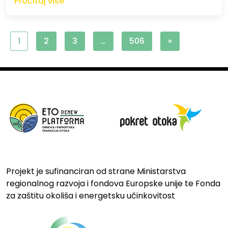
Pročitaj više
1
2
3
…
506
»
Projekt je sufinanciran od strane Ministarstva
regionalnog razvoja i fondova Europske unije te Fonda
za zaštitu okoliša i energetsku učinkovitost