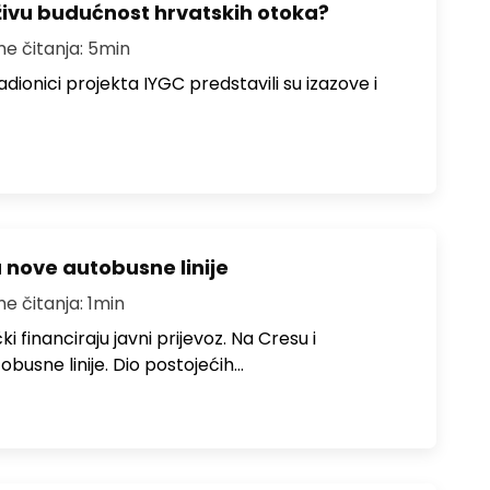
živu budućnost hrvatskih otoka?
me čitanja: 5min
dionici projekta IYGC predstavili su izazove i
u nove autobusne linije
me čitanja: 1min
i financiraju javni prijevoz. Na Cresu i
obusne linije. Dio postojećih…