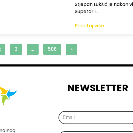
St​jepan Lukšić je nakon 
Supetar i…
Pročitaj više
2
3
…
506
»
NEWSLETTER
onalnog