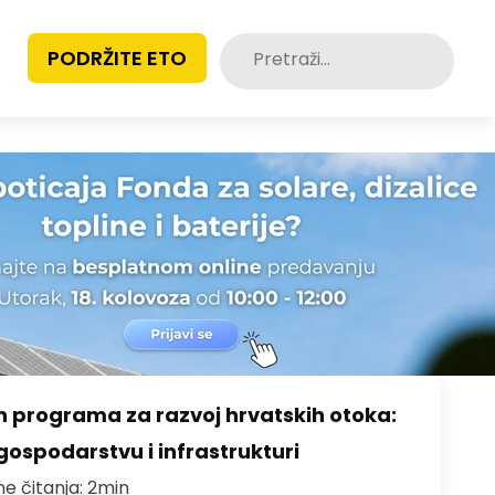
Pretraži:
PODRŽITE ETO
h programa za razvoj hrvatskih otoka:
gospodarstvu i infrastrukturi
me čitanja: 2min