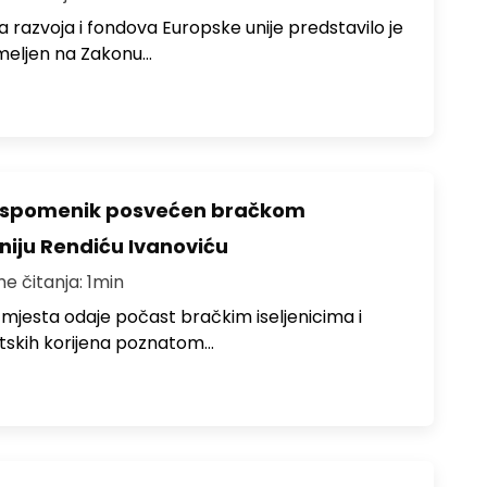
 razvoja i fondova Europske unije predstavilo je
meljen na Zakonu…
o spomenik posvećen bračkom
toniju Rendiću Ivanoviću
me čitanja: 1min
 mjesta odaje počast bračkim iseljenicima i
atskih korijena poznatom…