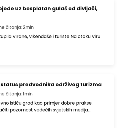
bjede uz besplatan gulaš od divljači,
me čitanja: 2min
upila Virane, vikendaše i turiste Na otoku Viru
 status predvodnika održivog turizma
me čitanja: 1min
no ističu grad kao primjer dobre prakse.
ačiti pozornost vodećih svjetskih medija.…