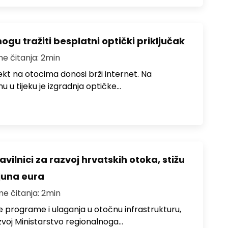
u tražiti besplatni optički priključak
me čitanja: 2min
jekt na otocima donosi brži internet. Na
 u tijeku je izgradnja optičke…
avilnici za razvoj hrvatskih otoka, stižu
ijuna eura
me čitanja: 2min
e programe i ulaganja u otočnu infrastrukturu,
zvoj Ministarstvo regionalnoga…