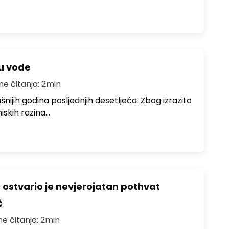
ju vode
me čitanja: 2min
ušnijih godina posljednjih desetljeća. Zbog izrazito
iskih razina…
ć ostvario je nevjerojatan pothvat
č
me čitanja: 2min