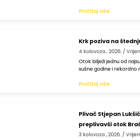
Pročitaj više
Krk poziva na štedn
4 kolovoza , 2026.
/ Vrije
Otok bilježi jednu od najs
sušne godine i rekordno n
Pročitaj više
Plivač Stjepan Lukši
preplivavši otok Bra
3 kolovoza , 2026.
/ Vrije