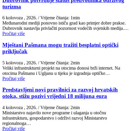
Dubrovnik potvrđuje status predvodnika održivog
turizma
6 kolovoza , 2026.
/ Vrijeme čitanja: 1min
Međunarodni mediji ponovno ističu grad kao primjer dobre prakse.
Dubrovnik nastavlja privlačiti pozornost vodećih svjetskih medija.…
Pročitaj više
Mještani Pašmana mogu tražiti besplatni optički
priključak
5 kolovoza , 2026.
/ Vrijeme čitanja: 2min
Veliki infrastrukturni projekt na otocima donosi brži internet. Na
otocima Pašmanu i Ugljanu u tijeku je izgradnja optičke…
Pročitaj više
Predstavljeni novi pravilnici za razvoj hrvatskih
otoka, stižu pozivi vrijedni 18 milijuna eura
4 kolovoza , 2026.
/ Vrijeme čitanja: 2min
Ministarstvo najavilo nove programe i ulaganja u otočnu
infrastrukturu, gospodarstvo i održivi razvoj Ministarstvo
regionalnoga…
Pročitaj više