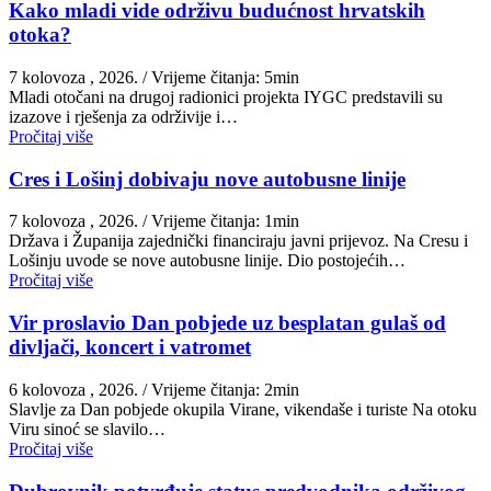
Kako mladi vide održivu budućnost hrvatskih
otoka?
7 kolovoza , 2026.
/ Vrijeme čitanja: 5min
Mladi otočani na drugoj radionici projekta IYGC predstavili su
izazove i rješenja za održivije i…
Pročitaj više
Cres i Lošinj dobivaju nove autobusne linije
7 kolovoza , 2026.
/ Vrijeme čitanja: 1min
Država i Županija zajednički financiraju javni prijevoz. Na Cresu i
Lošinju uvode se nove autobusne linije. Dio postojećih…
Pročitaj više
Vir proslavio Dan pobjede uz besplatan gulaš od
divljači, koncert i vatromet
6 kolovoza , 2026.
/ Vrijeme čitanja: 2min
Slavlje za Dan pobjede okupila Virane, vikendaše i turiste Na otoku
Viru sinoć se slavilo…
Pročitaj više