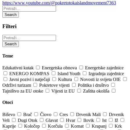
https://www.youtube.com/@pokretotokaislandmovement7363
Pretraži:
Search
Filteri
Pretraži:
Search
Teme
Edukativni kutak
Energetska obnova
Energetske zajednice
ENERGO KOMPAS
Island Youth
Izgradnja zajednice
Javni pozivi i natječaji
Kultura
Novosti iz svijeta OIE
Održivi turizam
Pokretove vijesti
Politika i društvo
Tajništvo za EU otoke
Vijesti iz EU
Zaštita okoliša
Otoci
Biševo
Brač
Čiovo
Cres
Drvenik Mali
Drvenik
Veli
Dugi Otok
Glavat
Hvar
Ilovik
Ist
Iž
Kaprije
Koločep
Korčula
Kornat
Krapanj
Krk