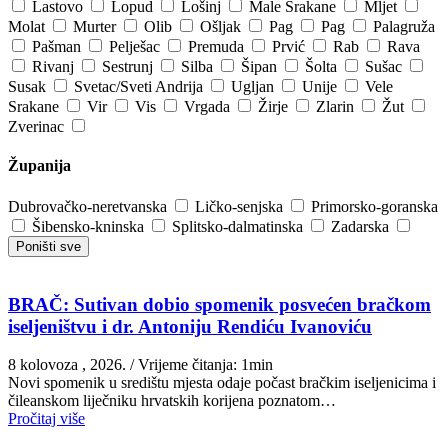
Lastovo
Lopud
Lošinj
Male Srakane
Mljet
Molat
Murter
Olib
Ošljak
Pag
Pag
Palagruža
Pašman
Pelješac
Premuda
Prvić
Rab
Rava
Rivanj
Sestrunj
Silba
Šipan
Šolta
Sušac
Susak
Svetac/Sveti Andrija
Ugljan
Unije
Vele
Srakane
Vir
Vis
Vrgada
Žirje
Zlarin
Žut
Zverinac
Županija
Dubrovačko-neretvanska
Ličko-senjska
Primorsko-goranska
Šibensko-kninska
Splitsko-dalmatinska
Zadarska
Poništi sve
BRAČ: Sutivan dobio spomenik posvećen bračkom
iseljeništvu i dr. Antoniju Rendiću Ivanoviću
8 kolovoza , 2026.
/ Vrijeme čitanja: 1min
Novi spomenik u središtu mjesta odaje počast bračkim iseljenicima i
čileanskom liječniku hrvatskih korijena poznatom…
Pročitaj više