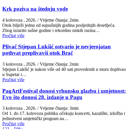
Krk poziva na štednju vode
4 kolovoza , 2026.
/ Vrijeme čitanja: 2min
Otok bilježi jednu od najsušnijih godina posljednjih desetljeća.
Zbog izrazito sušne godine i rekordno niskih razina…
Pročitaj više
Plivač Stjepan Lukšić ostvario je nevjerojatan
pothvat preplivavši otok Brač
3 kolovoza , 2026.
/ Vrijeme čitanja: 2min
St​jepan Lukšić je nakon više od 40 sati provedenih u moru doplivao
u Supetar i…
Pročitaj više
PagArtFestival donosi vrhunsku glazbu i umjetnost:
Evo što donosi 28. izdanje u Pagu
3 kolovoza , 2026.
/ Vrijeme čitanja: 3min
Od 1. do 17. kolovoza publiku očekuju koncerti, kazalište, izložba i
jedinstveni umjetnički program na…
Pročitaj više
1
2
3
…
506
»