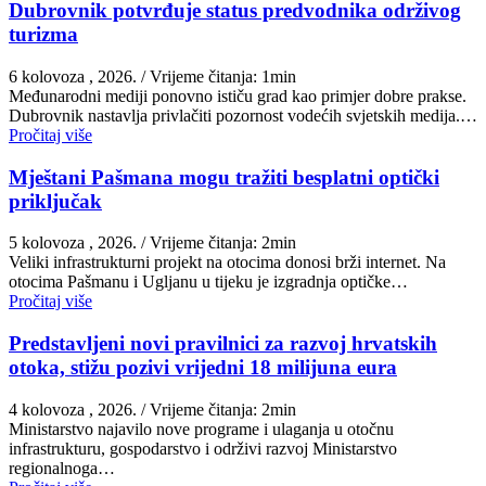
Dubrovnik potvrđuje status predvodnika održivog
turizma
6 kolovoza , 2026.
/ Vrijeme čitanja: 1min
Međunarodni mediji ponovno ističu grad kao primjer dobre prakse.
Dubrovnik nastavlja privlačiti pozornost vodećih svjetskih medija.…
Pročitaj više
Mještani Pašmana mogu tražiti besplatni optički
priključak
5 kolovoza , 2026.
/ Vrijeme čitanja: 2min
Veliki infrastrukturni projekt na otocima donosi brži internet. Na
otocima Pašmanu i Ugljanu u tijeku je izgradnja optičke…
Pročitaj više
Predstavljeni novi pravilnici za razvoj hrvatskih
otoka, stižu pozivi vrijedni 18 milijuna eura
4 kolovoza , 2026.
/ Vrijeme čitanja: 2min
Ministarstvo najavilo nove programe i ulaganja u otočnu
infrastrukturu, gospodarstvo i održivi razvoj Ministarstvo
regionalnoga…