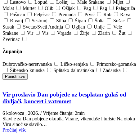
Lastovo
Lopud
Lošinj
Male Srakane
Mljet
Molat
Murter
Olib
Ošljak
Pag
Pag
Palagruža
Pašman
Pelješac
Premuda
Prvić
Rab
Rava
Rivanj
Sestrunj
Silba
Šipan
Šolta
Sušac
Susak
Svetac/Sveti Andrija
Ugljan
Unije
Vele
Srakane
Vir
Vis
Vrgada
Žirje
Zlarin
Žut
Zverinac
Županija
Dubrovačko-neretvanska
Ličko-senjska
Primorsko-goranska
Šibensko-kninska
Splitsko-dalmatinska
Zadarska
Poništi sve
Vir proslavio Dan pobjede uz besplatan gulaš od
divljači, koncert i vatromet
6 kolovoza , 2026.
/ Vrijeme čitanja: 2min
Slavlje za Dan pobjede okupila Virane, vikendaše i turiste Na otoku
Viru sinoć se slavilo…
Pročitaj više