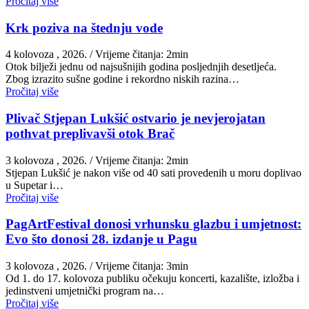
Pročitaj više
Krk poziva na štednju vode
4 kolovoza , 2026.
/ Vrijeme čitanja: 2min
Otok bilježi jednu od najsušnijih godina posljednjih desetljeća.
Zbog izrazito sušne godine i rekordno niskih razina…
Pročitaj više
Plivač Stjepan Lukšić ostvario je nevjerojatan
pothvat preplivavši otok Brač
3 kolovoza , 2026.
/ Vrijeme čitanja: 2min
St​jepan Lukšić je nakon više od 40 sati provedenih u moru doplivao
u Supetar i…
Pročitaj više
PagArtFestival donosi vrhunsku glazbu i umjetnost:
Evo što donosi 28. izdanje u Pagu
3 kolovoza , 2026.
/ Vrijeme čitanja: 3min
Od 1. do 17. kolovoza publiku očekuju koncerti, kazalište, izložba i
jedinstveni umjetnički program na…
Pročitaj više