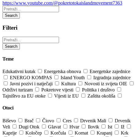
https://www.youtube.com/@pokretotokaislandmovement7363
Pretraži:
Search
Filteri
Pretraži:
Search
Teme
Edukativni kutak
Energetska obnova
Energetske zajednice
ENERGO KOMPAS
Island Youth
Izgradnja zajednice
Javni pozivi i natječaji
Kultura
Novosti iz svijeta OIE
Održivi turizam
Pokretove vijesti
Politika i društvo
Tajništvo za EU otoke
Vijesti iz EU
Zaštita okoliša
Otoci
Biševo
Brač
Čiovo
Cres
Drvenik Mali
Drvenik
Veli
Dugi Otok
Glavat
Hvar
Ilovik
Ist
Iž
Kaprije
Koločep
Korčula
Kornat
Krapanj
Krk