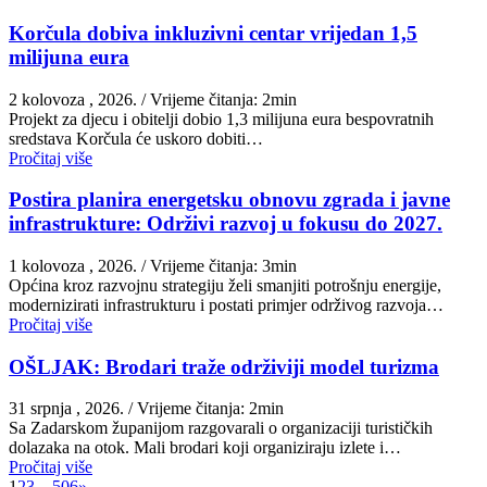
Korčula dobiva inkluzivni centar vrijedan 1,5
milijuna eura
2 kolovoza , 2026.
/ Vrijeme čitanja: 2min
Projekt za djecu i obitelji dobio 1,3 milijuna eura bespovratnih
sredstava Korčula će uskoro dobiti…
Pročitaj više
Postira planira energetsku obnovu zgrada i javne
infrastrukture: Održivi razvoj u fokusu do 2027.
1 kolovoza , 2026.
/ Vrijeme čitanja: 3min
Općina kroz razvojnu strategiju želi smanjiti potrošnju energije,
modernizirati infrastrukturu i postati primjer održivog razvoja…
Pročitaj više
OŠLJAK: Brodari traže održiviji model turizma
31 srpnja , 2026.
/ Vrijeme čitanja: 2min
Sa Zadarskom županijom razgovarali o organizaciji turističkih
dolazaka na otok. Mali brodari koji organiziraju izlete i…
Pročitaj više
1
2
3
…
506
»