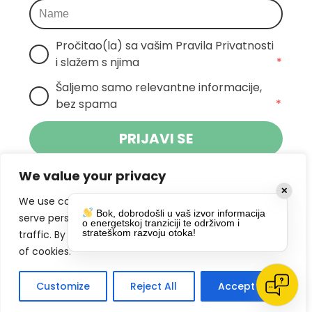
Pročitao(la) sa vašim Pravila Privatnosti 
i slažem s njima
*
Šaljemo samo relevantne informacije, 
bez spama
*
PRIJAVI SE
We value your privacy
Klikom na gumb dajete suglasnost za
✕
primanje novosti Pokreta Otoka te se
We use cookies to enhance your browsing experience,
Bok, dobrodošli u vaš izvor informacija
politikom privatnosti.
slažete s
serve personalized ads or content, and analyze our
o energetskoj tranziciji te održivom i
strateškom razvoju otoka!
traffic. By clicking "Accept All", you consent to our use
DRUŠTVENE MREŽE
of cookies.
Customize
Reject All
Accept All