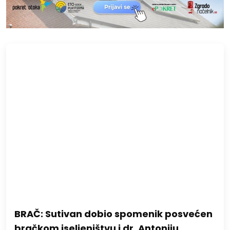
BRAČ: Sutivan dobio spomenik posvećen
bračkom iseljeništvu i dr. Antoniju