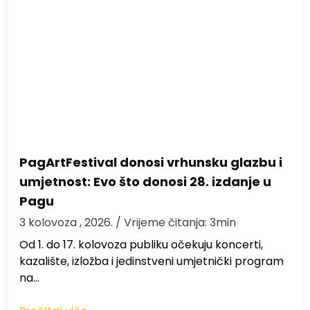
PagArtFestival donosi vrhunsku glazbu i
umjetnost: Evo što donosi 28. izdanje u
Pagu
3 kolovoza , 2026.
/ Vrijeme čitanja: 3min
Od 1. do 17. kolovoza publiku očekuju koncerti,
kazalište, izložba i jedinstveni umjetnički program
na…