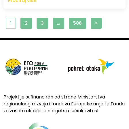
Pročitaj više
1
2
3
…
506
»
Projekt je sufinanciran od strane Ministarstva
regionalnog razvoja i fondova Europske unije te Fonda
za zaštitu okoliša i energetsku učinkovitost