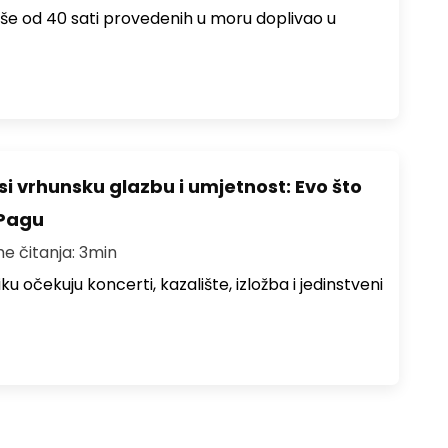
više od 40 sati provedenih u moru doplivao u
i vrhunsku glazbu i umjetnost: Evo što
 Pagu
me čitanja: 3min
ku očekuju koncerti, kazalište, izložba i jedinstveni