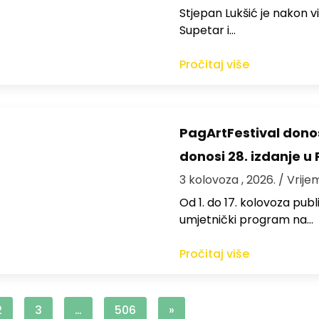
St​jepan Lukšić je nakon 
Supetar i…
Pročitaj više
PagArtFestival donos
donosi 28. izdanje u
3 kolovoza , 2026.
/ Vrije
Od 1. do 17. kolovoza publi
umjetnički program na…
Pročitaj više
2
3
…
506
»