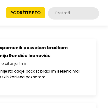
Pretraži:
PODRŽITE ETO
o spomenik posvećen bračkom
toniju Rendiću Ivanoviću
me čitanja: 1min
 mjesta odaje počast bračkim iseljenicima i
atskih korijena poznatom…