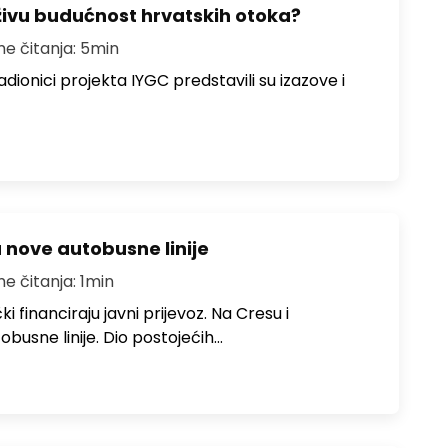
živu budućnost hrvatskih otoka?
me čitanja: 5min
dionici projekta IYGC predstavili su izazove i
u nove autobusne linije
me čitanja: 1min
i financiraju javni prijevoz. Na Cresu i
obusne linije. Dio postojećih…