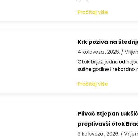
Pročitaj više
Krk poziva na štedn
4 kolovoza , 2026.
/ Vrije
Otok bilježi jednu od najs
sušne godine i rekordno n
Pročitaj više
Plivač Stjepan Lukši
preplivavši otok Bra
3 kolovoza , 2026.
/ Vrije