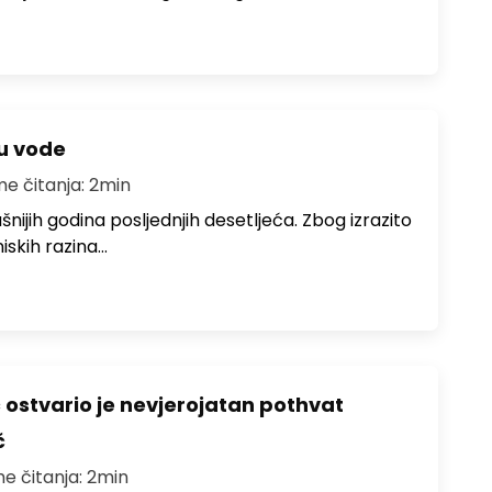
ju vode
me čitanja: 2min
ušnijih godina posljednjih desetljeća. Zbog izrazito
iskih razina…
ć ostvario je nevjerojatan pothvat
č
me čitanja: 2min