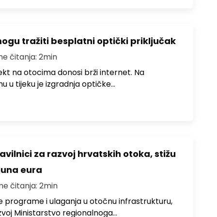
u tražiti besplatni optički priključak
me čitanja: 2min
jekt na otocima donosi brži internet. Na
 u tijeku je izgradnja optičke…
avilnici za razvoj hrvatskih otoka, stižu
ijuna eura
me čitanja: 2min
e programe i ulaganja u otočnu infrastrukturu,
zvoj Ministarstvo regionalnoga…