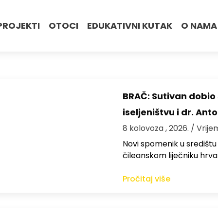
PROJEKTI
OTOCI
EDUKATIVNI KUTAK
O NAMA
BRAČ: Sutivan dobi
iseljeništvu i dr. An
8 kolovoza , 2026.
/ Vrije
Novi spomenik u središtu
čileanskom liječniku hrv
Pročitaj više