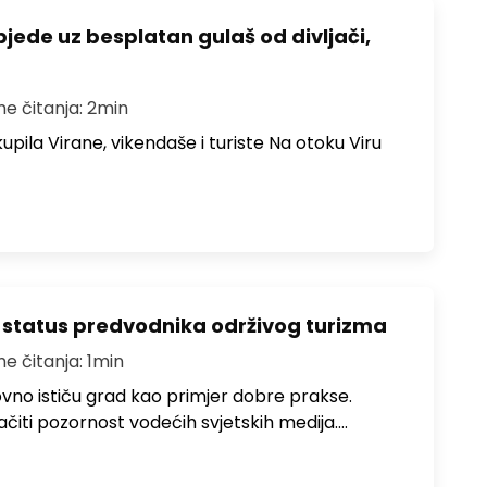
bjede uz besplatan gulaš od divljači,
me čitanja: 2min
upila Virane, vikendaše i turiste Na otoku Viru
 status predvodnika održivog turizma
me čitanja: 1min
no ističu grad kao primjer dobre prakse.
ačiti pozornost vodećih svjetskih medija.…