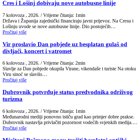
Cres i Lošinj dobivaju nove autobusne linije
7 kolovoza , 2026.
/ Vrijeme čitanja: 1min
Država i Županija zajednički financiraju javni prijevoz. Na Cresu i
Lošinju uvode se nove autobusne linije. Dio postojećih…
Pročitaj više
Vir proslavio Dan pobjede uz besplatan gulaš od
divljači, koncert i vatromet
6 kolovoza , 2026.
/ Vrijeme čitanja: 2min
Slavlje za Dan pobjede okupila Virane, vikendaše i turiste Na otoku
Viru sinoć se slavilo…
Pročitaj više
Dubrovnik potvrđuje status predvodnika održivog
turizma
6 kolovoza , 2026.
/ Vrijeme čitanja: 1min
Međunarodni mediji ponovno ističu grad kao primjer dobre prakse.
Dubrovnik nastavlja privlačiti pozornost vodećih svjetskih medija.…
Pročitaj više