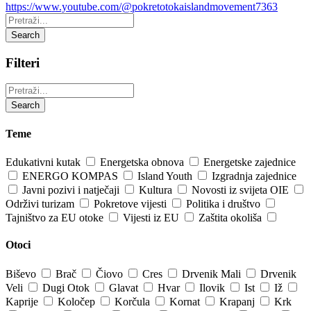
https://www.youtube.com/@pokretotokaislandmovement7363
Pretraži:
Search
Filteri
Pretraži:
Search
Teme
Edukativni kutak
Energetska obnova
Energetske zajednice
ENERGO KOMPAS
Island Youth
Izgradnja zajednice
Javni pozivi i natječaji
Kultura
Novosti iz svijeta OIE
Održivi turizam
Pokretove vijesti
Politika i društvo
Tajništvo za EU otoke
Vijesti iz EU
Zaštita okoliša
Otoci
Biševo
Brač
Čiovo
Cres
Drvenik Mali
Drvenik
Veli
Dugi Otok
Glavat
Hvar
Ilovik
Ist
Iž
Kaprije
Koločep
Korčula
Kornat
Krapanj
Krk