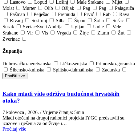
Lastovo
Lopud
Lošinj
Male Srakane
Mljet
Molat
Murter
Olib
Ošljak
Pag
Pag
Palagruža
Pašman
Pelješac
Premuda
Prvić
Rab
Rava
Rivanj
Sestrunj
Silba
Šipan
Šolta
Sušac
Susak
Svetac/Sveti Andrija
Ugljan
Unije
Vele
Srakane
Vir
Vis
Vrgada
Žirje
Zlarin
Žut
Zverinac
Županija
Dubrovačko-neretvanska
Ličko-senjska
Primorsko-goranska
Šibensko-kninska
Splitsko-dalmatinska
Zadarska
Poništi sve
Kako mladi vide održivu budućnost hrvatskih
otoka?
7 kolovoza , 2026.
/ Vrijeme čitanja: 5min
Mladi otočani na drugoj radionici projekta IYGC predstavili su
izazove i rješenja za održivije i…
Pročitaj više