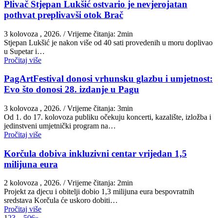
Plivač Stjepan Lukšić ostvario je nevjerojatan
pothvat preplivavši otok Brač
3 kolovoza , 2026.
/ Vrijeme čitanja: 2min
St​jepan Lukšić je nakon više od 40 sati provedenih u moru doplivao
u Supetar i…
Pročitaj više
PagArtFestival donosi vrhunsku glazbu i umjetnost:
Evo što donosi 28. izdanje u Pagu
3 kolovoza , 2026.
/ Vrijeme čitanja: 3min
Od 1. do 17. kolovoza publiku očekuju koncerti, kazalište, izložba i
jedinstveni umjetnički program na…
Pročitaj više
Korčula dobiva inkluzivni centar vrijedan 1,5
milijuna eura
2 kolovoza , 2026.
/ Vrijeme čitanja: 2min
Projekt za djecu i obitelji dobio 1,3 milijuna eura bespovratnih
sredstava Korčula će uskoro dobiti…
Pročitaj više
1
2
3
…
506
»