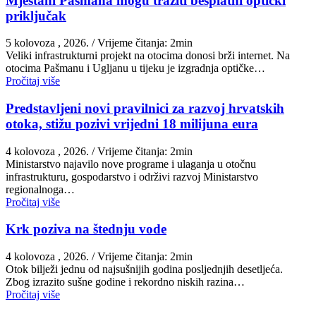
Mještani Pašmana mogu tražiti besplatni optički
priključak
5 kolovoza , 2026.
/ Vrijeme čitanja: 2min
Veliki infrastrukturni projekt na otocima donosi brži internet. Na
otocima Pašmanu i Ugljanu u tijeku je izgradnja optičke…
Pročitaj više
Predstavljeni novi pravilnici za razvoj hrvatskih
otoka, stižu pozivi vrijedni 18 milijuna eura
4 kolovoza , 2026.
/ Vrijeme čitanja: 2min
Ministarstvo najavilo nove programe i ulaganja u otočnu
infrastrukturu, gospodarstvo i održivi razvoj Ministarstvo
regionalnoga…
Pročitaj više
Krk poziva na štednju vode
4 kolovoza , 2026.
/ Vrijeme čitanja: 2min
Otok bilježi jednu od najsušnijih godina posljednjih desetljeća.
Zbog izrazito sušne godine i rekordno niskih razina…
Pročitaj više