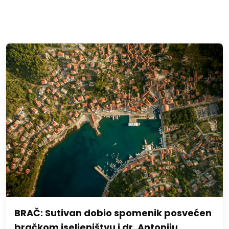
BRAČ: Sutivan dobio spomenik posvećen
bračkom iseljeništvu i dr. Antoniju