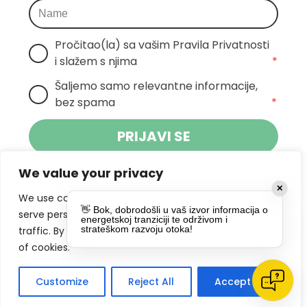
Pročitao(la) sa vašim Pravila Privatnosti 
i slažem s njima
*
Šaljemo samo relevantne informacije, 
bez spama
*
PRIJAVI SE
We value your privacy
Klikom na gumb dajete suglasnost za
✕
primanje novosti Pokreta Otoka te se
We use cookies to enhance your browsing experience,
👋 Bok, dobrodošli u vaš izvor informacija o
politikom privatnosti.
slažete s
serve personalized ads or content, and analyze our
energetskoj tranziciji te održivom i
strateškom razvoju otoka!
traffic. By clicking "Accept All", you consent to our use
DRUŠTVENE MREŽE
of cookies.
Customize
Reject All
Accept All