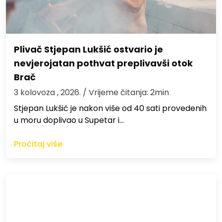
Plivač Stjepan Lukšić ostvario je
nevjerojatan pothvat preplivavši otok
Brač
3 kolovoza , 2026.
/ Vrijeme čitanja: 2min
St​jepan Lukšić je nakon više od 40 sati provedenih
u moru doplivao u Supetar i…
Pročitaj više