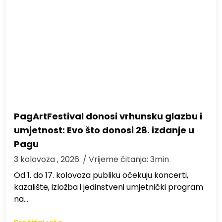
PagArtFestival donosi vrhunsku glazbu i
umjetnost: Evo što donosi 28. izdanje u
Pagu
3 kolovoza , 2026.
/ Vrijeme čitanja: 3min
Od 1. do 17. kolovoza publiku očekuju koncerti,
kazalište, izložba i jedinstveni umjetnički program
na…