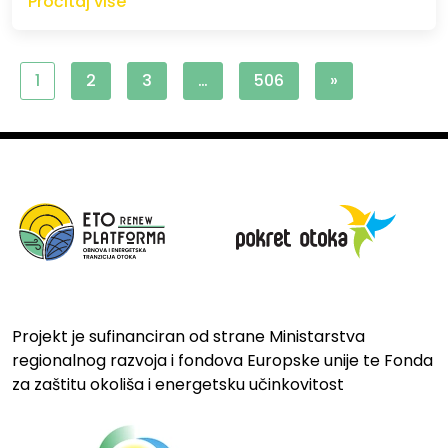
Pročitaj više
1
2
3
…
506
»
Projekt je sufinanciran od strane Ministarstva
regionalnog razvoja i fondova Europske unije te Fonda
za zaštitu okoliša i energetsku učinkovitost