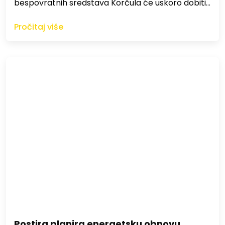
bespovratnih sredstava Korčula će uskoro dobiti…
Pročitaj više
Postira planira energetsku obnovu