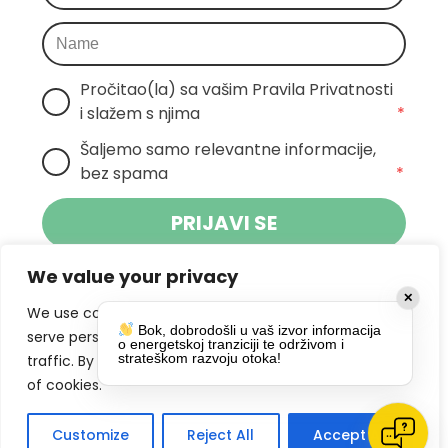
Pročitao(la) sa vašim Pravila Privatnosti 
i slažem s njima
*
Šaljemo samo relevantne informacije, 
bez spama
*
PRIJAVI SE
We value your privacy
Klikom na gumb dajete suglasnost za
✕
primanje novosti Pokreta Otoka te se
We use cookies to enhance your browsing experience,
Bok, dobrodošli u vaš izvor informacija
politikom privatnosti.
slažete s
serve personalized ads or content, and analyze our
o energetskoj tranziciji te održivom i
strateškom razvoju otoka!
traffic. By clicking "Accept All", you consent to our use
DRUŠTVENE MREŽE
of cookies.
Customize
Reject All
Accept All