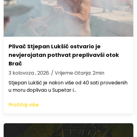
Plivač Stjepan Lukšić ostvario je
nevjerojatan pothvat preplivavši otok
Brač
3 kolovoza , 2026.
/ Vrijeme čitanja: 2min
St​jepan Lukšić je nakon više od 40 sati provedenih
u moru doplivao u Supetar i…
Pročitaj više