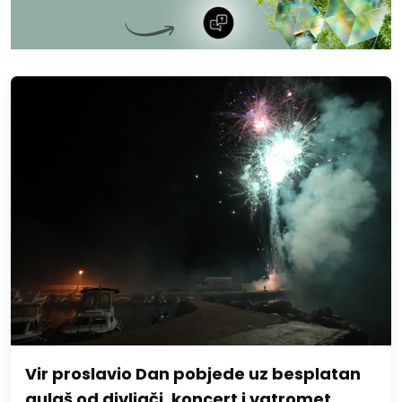
Vir proslavio Dan pobjede uz besplatan
gulaš od divljači, koncert i vatromet