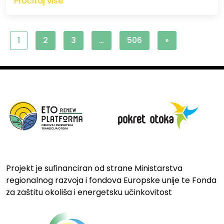
Pročitaj više
1
2
3
…
506
»
Projekt je sufinanciran od strane Ministarstva
regionalnog razvoja i fondova Europske unije te Fonda
za zaštitu okoliša i energetsku učinkovitost