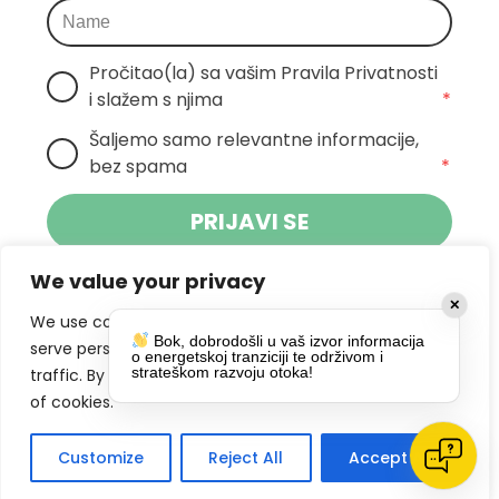
Pročitao(la) sa vašim Pravila Privatnosti 
i slažem s njima
*
Šaljemo samo relevantne informacije, 
bez spama
*
PRIJAVI SE
We value your privacy
Klikom na gumb dajete suglasnost za
✕
primanje novosti Pokreta Otoka te se
We use cookies to enhance your browsing experience,
Bok, dobrodošli u vaš izvor informacija
politikom privatnosti.
slažete s
serve personalized ads or content, and analyze our
o energetskoj tranziciji te održivom i
strateškom razvoju otoka!
traffic. By clicking "Accept All", you consent to our use
DRUŠTVENE MREŽE
of cookies.
Customize
Reject All
Accept All