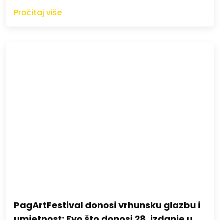
Pročitaj više
PagArtFestival donosi vrhunsku glazbu i
umjetnost: Evo što donosi 28. izdanje u