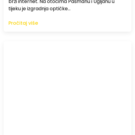
brži internet. Na otocima Pašmanu i Ugljanu u
tijeku je izgradnja optičke…
Pročitaj više