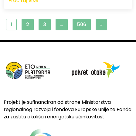
Pročitaj više
1
2
3
…
506
»
Projekt je sufinanciran od strane Ministarstva
regionalnog razvoja i fondova Europske unije te Fonda
za zaštitu okoliša i energetsku učinkovitost