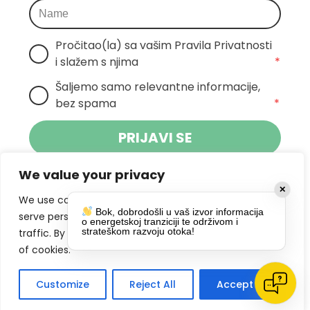
Pročitao(la) sa vašim Pravila Privatnosti 
i slažem s njima
*
Šaljemo samo relevantne informacije, 
bez spama
*
PRIJAVI SE
We value your privacy
Klikom na gumb dajete suglasnost za
✕
primanje novosti Pokreta Otoka te se
We use cookies to enhance your browsing experience,
Bok, dobrodošli u vaš izvor informacija
politikom privatnosti.
slažete s
serve personalized ads or content, and analyze our
o energetskoj tranziciji te održivom i
strateškom razvoju otoka!
traffic. By clicking "Accept All", you consent to our use
DRUŠTVENE MREŽE
of cookies.
Customize
Reject All
Accept All