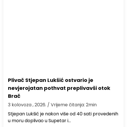
Plivač Stjepan Lukšić ostvario je
nevjerojatan pothvat preplivavši otok
Brač
3 kolovoza , 2026.
/ Vrijeme čitanja: 2min
St​jepan Lukšić je nakon više od 40 sati provedenih
u moru doplivao u Supetar i…