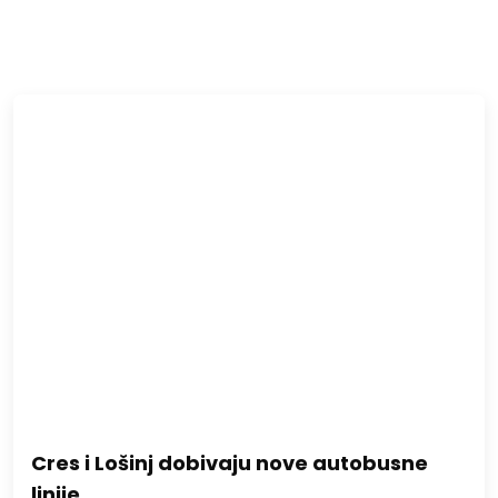
Cres i Lošinj dobivaju nove autobusne
linije