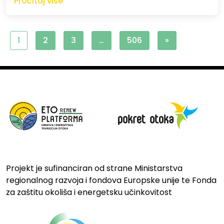
Pročitaj više
1
2
3
…
506
»
Projekt je sufinanciran od strane Ministarstva
regionalnog razvoja i fondova Europske unije te Fonda
za zaštitu okoliša i energetsku učinkovitost