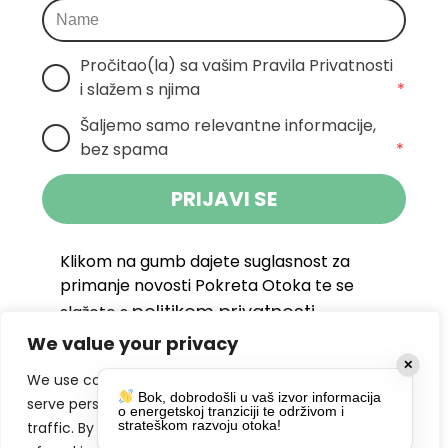
Pročitao(la) sa vašim Pravila Privatnosti 
i slažem s njima
*
Šaljemo samo relevantne informacije, 
bez spama
*
PRIJAVI SE
Klikom na gumb dajete suglasnost za
primanje novosti Pokreta Otoka te se
politikom privatnosti.
slažete s
We value your privacy
DRUŠTVENE MREŽE
✕
We use cookies to enhance your browsing experience,
Bok, dobrodošli u vaš izvor informacija
serve personalized ads or content, and analyze our
o energetskoj tranziciji te održivom i
strateškom razvoju otoka!
traffic. By clicking "Accept All", you consent to our use