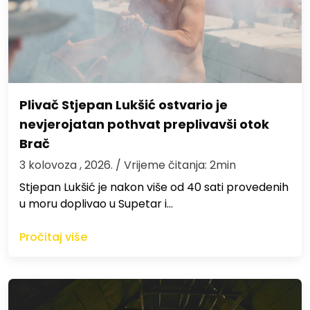
Plivač Stjepan Lukšić ostvario je
nevjerojatan pothvat preplivavši otok
Brač
3 kolovoza , 2026.
/ Vrijeme čitanja: 2min
St​jepan Lukšić je nakon više od 40 sati provedenih
u moru doplivao u Supetar i…
Pročitaj više