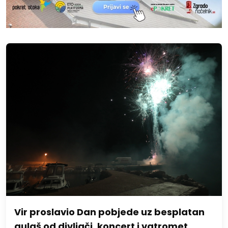
Vir proslavio Dan pobjede uz besplatan
gulaš od divljači, koncert i vatromet