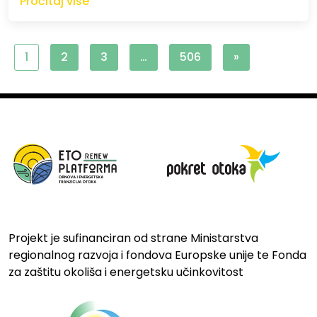
Pročitaj više
1
2
3
…
506
»
Projekt je sufinanciran od strane Ministarstva
regionalnog razvoja i fondova Europske unije te Fonda
za zaštitu okoliša i energetsku učinkovitost