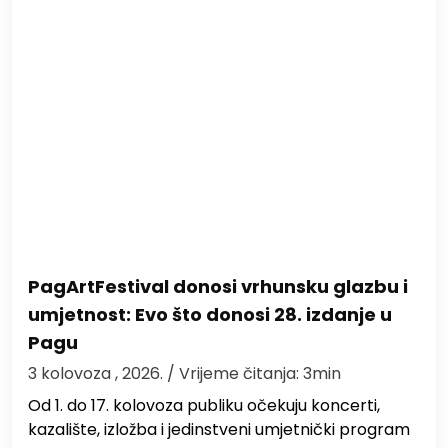
PagArtFestival donosi vrhunsku glazbu i
umjetnost: Evo što donosi 28. izdanje u
Pagu
3 kolovoza , 2026.
/ Vrijeme čitanja: 3min
Od 1. do 17. kolovoza publiku očekuju koncerti,
kazalište, izložba i jedinstveni umjetnički program