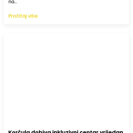
na…
Pročitaj više
Korčula dobiva inkluzivni centar vrijedan