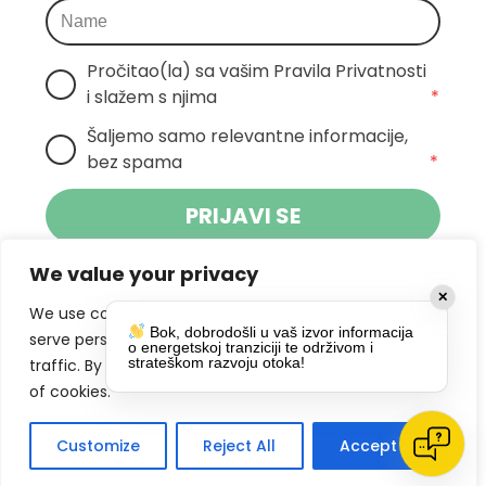
Pročitao(la) sa vašim Pravila Privatnosti 
i slažem s njima
*
Šaljemo samo relevantne informacije, 
bez spama
*
PRIJAVI SE
We value your privacy
Klikom na gumb dajete suglasnost za
✕
primanje novosti Pokreta Otoka te se
We use cookies to enhance your browsing experience,
Bok, dobrodošli u vaš izvor informacija
politikom privatnosti.
slažete s
serve personalized ads or content, and analyze our
o energetskoj tranziciji te održivom i
strateškom razvoju otoka!
traffic. By clicking "Accept All", you consent to our use
DRUŠTVENE MREŽE
of cookies.
Customize
Reject All
Accept All