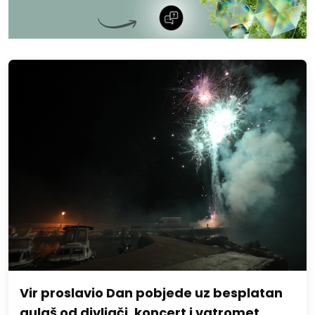
Vir proslavio Dan pobjede uz besplatan
gulaš od divljači, koncert i vatromet