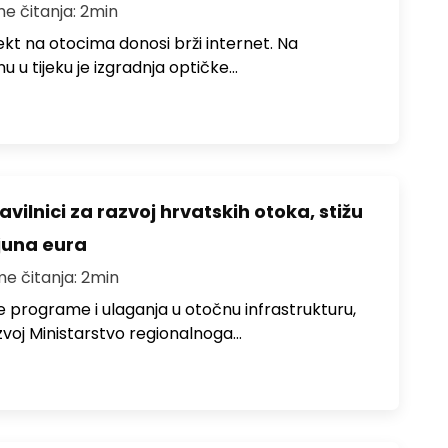
me čitanja: 2min
jekt na otocima donosi brži internet. Na
 u tijeku je izgradnja optičke…
avilnici za razvoj hrvatskih otoka, stižu
ijuna eura
me čitanja: 2min
e programe i ulaganja u otočnu infrastrukturu,
zvoj Ministarstvo regionalnoga…