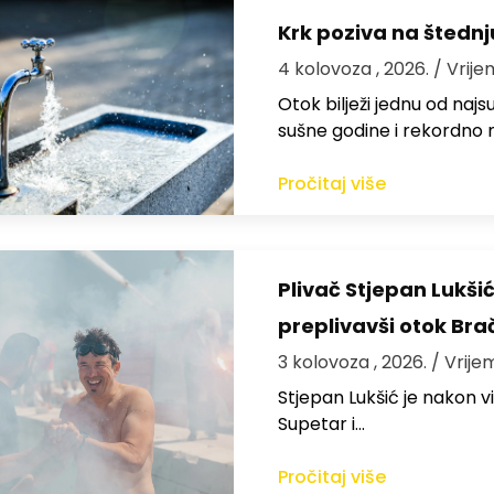
Krk poziva na štedn
4 kolovoza , 2026.
/ Vrije
Otok bilježi jednu od najs
sušne godine i rekordno n
Pročitaj više
Plivač Stjepan Lukši
preplivavši otok Bra
3 kolovoza , 2026.
/ Vrije
St​jepan Lukšić je nakon 
Supetar i…
Pročitaj više