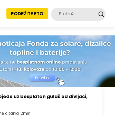
Pretraži:
PODRŽITE ETO
bjede uz besplatan gulaš od divljači,
me čitanja: 2min