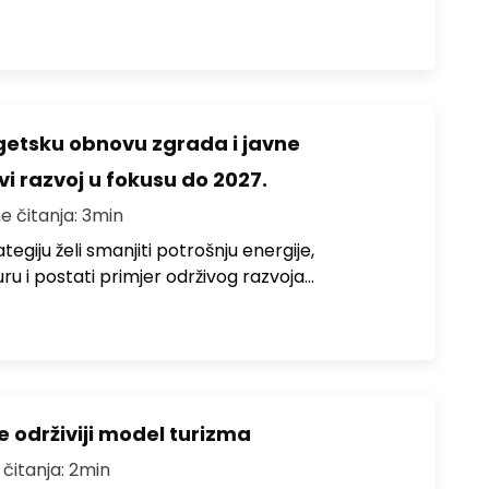
rgetsku obnovu zgrada i javne
vi razvoj u fokusu do 2027.
e čitanja: 3min
egiju želi smanjiti potrošnju energije,
uru i postati primjer održivog razvoja…
e održiviji model turizma
 čitanja: 2min