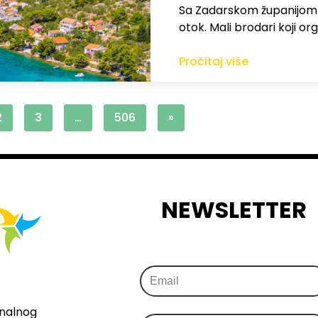
Sa Zadarskom županijom ra
otok. Mali brodari koji orga
Pročitaj više
2
3
…
506
»
NEWSLETTER
onalnog