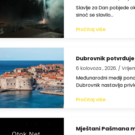
Slavlje za Dan pobjede ok
sinoć se slavilo…
Pročitaj više
Dubrovnik potvrđuje
6 kolovoza , 2026.
/ Vrije
Međunarodni mediji ponov
Dubrovnik nastavlja privl
Pročitaj više
Mještani Pašmana mog