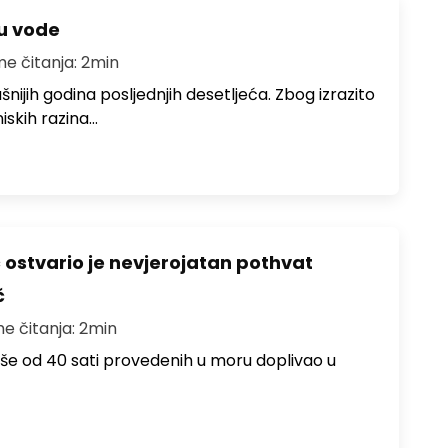
ju vode
me čitanja: 2min
ušnijih godina posljednjih desetljeća. Zbog izrazito
iskih razina…
ć ostvario je nevjerojatan pothvat
č
me čitanja: 2min
više od 40 sati provedenih u moru doplivao u