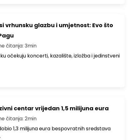
i vrhunsku glazbu i umjetnost: Evo što
 Pagu
me čitanja: 3min
ku očekuju koncerti, kazalište, izložba i jedinstveni
ivni centar vrijedan 1,5 milijuna eura
me čitanja: 2min
i dobio 1,3 milijuna eura bespovratnih sredstava
…