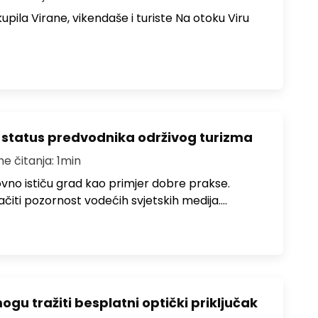
upila Virane, vikendaše i turiste Na otoku Viru
 status predvodnika održivog turizma
me čitanja: 1min
no ističu grad kao primjer dobre prakse.
ačiti pozornost vodećih svjetskih medija.…
u tražiti besplatni optički priključak