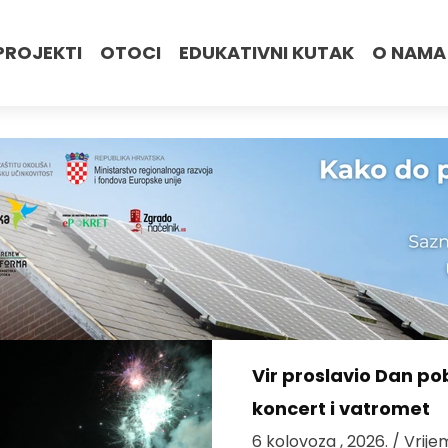
PROJEKTI
OTOCI
EDUKATIVNI KUTAK
O NAMA
Vir proslavio Dan po
koncert i vatromet
6 kolovoza , 2026.
/ Vrije