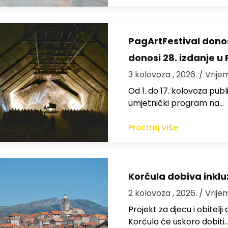
PagArtFestival donos
donosi 28. izdanje u
3 kolovoza , 2026.
/ Vrije
Od 1. do 17. kolovoza publi
umjetnički program na…
Pročitaj više
Korčula dobiva inkluz
2 kolovoza , 2026.
/ Vrije
Projekt za djecu i obitelj
Korčula će uskoro dobiti