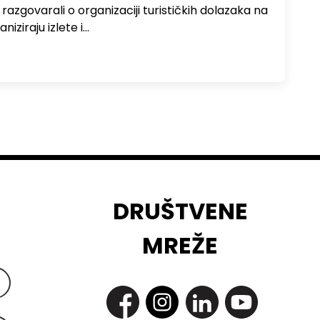
zgovarali o organizaciji turističkih dolazaka na
niziraju izlete i…
DRUŠTVENE
MREŽE