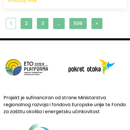
Pročitaj više
1
2
3
…
506
»
Projekt je sufinanciran od strane Ministarstva
regionalnog razvoja i fondova Europske unije te Fonda
za zaštitu okoliša i energetsku učinkovitost