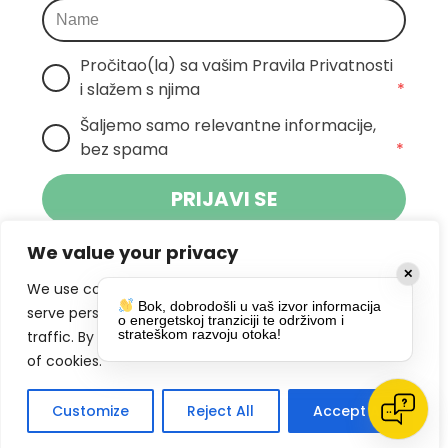
Pročitao(la) sa vašim Pravila Privatnosti 
i slažem s njima
*
Šaljemo samo relevantne informacije, 
bez spama
*
PRIJAVI SE
We value your privacy
Klikom na gumb dajete suglasnost za
✕
primanje novosti Pokreta Otoka te se
We use cookies to enhance your browsing experience,
Bok, dobrodošli u vaš izvor informacija
politikom privatnosti.
slažete s
serve personalized ads or content, and analyze our
o energetskoj tranziciji te održivom i
strateškom razvoju otoka!
traffic. By clicking "Accept All", you consent to our use
DRUŠTVENE MREŽE
of cookies.
Customize
Reject All
Accept All