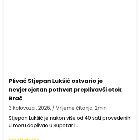
Plivač Stjepan Lukšić ostvario je
nevjerojatan pothvat preplivavši otok
Brač
3 kolovoza , 2026.
/ Vrijeme čitanja: 2min
St​jepan Lukšić je nakon više od 40 sati provedenih
u moru doplivao u Supetar i…