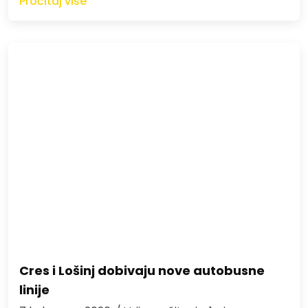
Pročitaj više
Cres i Lošinj dobivaju nove autobusne
linije