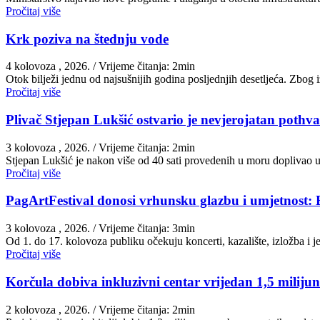
Pročitaj više
Krk poziva na štednju vode
4 kolovoza , 2026.
/ Vrijeme čitanja: 2min
Otok bilježi jednu od najsušnijih godina posljednjih desetljeća. Zbog
Pročitaj više
Plivač Stjepan Lukšić ostvario je nevjerojatan pothva
3 kolovoza , 2026.
/ Vrijeme čitanja: 2min
St​jepan Lukšić je nakon više od 40 sati provedenih u moru doplivao 
Pročitaj više
PagArtFestival donosi vrhunsku glazbu i umjetnost: 
3 kolovoza , 2026.
/ Vrijeme čitanja: 3min
Od 1. do 17. kolovoza publiku očekuju koncerti, kazalište, izložba i
Pročitaj više
Korčula dobiva inkluzivni centar vrijedan 1,5 miliju
2 kolovoza , 2026.
/ Vrijeme čitanja: 2min