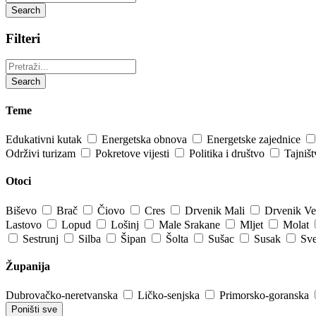
Search
Filteri
Pretraži:
Search
Teme
Edukativni kutak
Energetska obnova
Energetske zajednice
Održivi turizam
Pokretove vijesti
Politika i društvo
Tajniš
Otoci
Biševo
Brač
Čiovo
Cres
Drvenik Mali
Drvenik Ve
Lastovo
Lopud
Lošinj
Male Srakane
Mljet
Molat
Sestrunj
Silba
Šipan
Šolta
Sušac
Susak
Sve
Županija
Dubrovačko-neretvanska
Ličko-senjska
Primorsko-goranska
Poništi sve