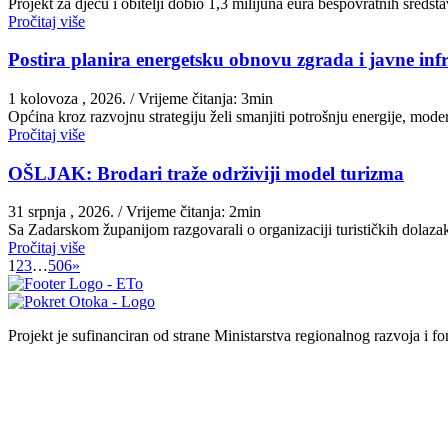
Projekt za djecu i obitelji dobio 1,3 milijuna eura bespovratnih sred
Pročitaj više
Postira planira energetsku obnovu zgrada i javne inf
1 kolovoza , 2026.
/ Vrijeme čitanja: 3min
Općina kroz razvojnu strategiju želi smanjiti potrošnju energije, moder
Pročitaj više
OŠLJAK: Brodari traže održiviji model turizma
31 srpnja , 2026.
/ Vrijeme čitanja: 2min
Sa Zadarskom županijom razgovarali o organizaciji turističkih dolazak
Pročitaj više
1
2
3
…
506
»
Projekt je sufinanciran od strane Ministarstva regionalnog razvoja i f