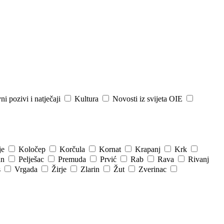
ni pozivi i natječaji
Kultura
Novosti iz svijeta OIE
je
Koločep
Korčula
Kornat
Krapanj
Krk
an
Pelješac
Premuda
Prvić
Rab
Rava
Rivanj
s
Vrgada
Žirje
Zlarin
Žut
Zverinac