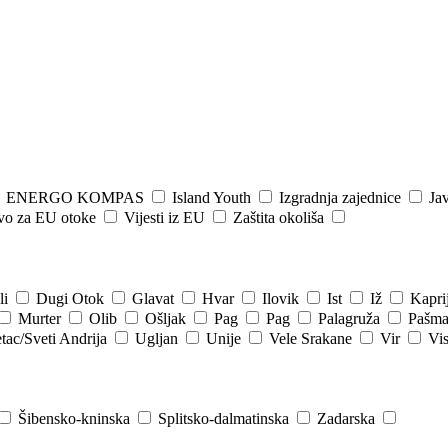
ENERGO KOMPAS
Island Youth
Izgradnja zajednice
Jav
tvo za EU otoke
Vijesti iz EU
Zaštita okoliša
li
Dugi Otok
Glavat
Hvar
Ilovik
Ist
Iž
Kapri
Murter
Olib
Ošljak
Pag
Pag
Palagruža
Pašm
tac/Sveti Andrija
Ugljan
Unije
Vele Srakane
Vir
Vi
Šibensko-kninska
Splitsko-dalmatinska
Zadarska