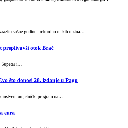
 izrazito sušne godine i rekordno niskih razina…
t preplivavši otok Brač
u Supetar i…
Evo što donosi 28. izdanje u Pagu
 jedinstveni umjetnički program na…
na eura