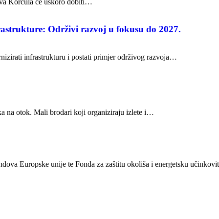
stava Korčula će uskoro dobiti…
rastrukture: Održivi razvoj u fokusu do 2027.
nizirati infrastrukturu i postati primjer održivog razvoja…
a na otok. Mali brodari koji organiziraju izlete i…
ondova Europske unije te Fonda za zaštitu okoliša i energetsku učinkovit