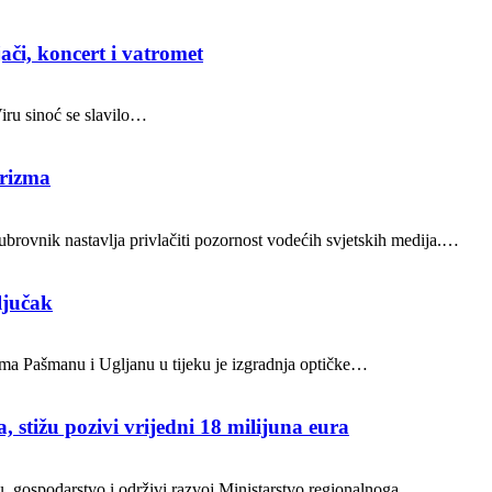
ači, koncert i vatromet
Viru sinoć se slavilo…
urizma
brovnik nastavlja privlačiti pozornost vodećih svjetskih medija.…
ljučak
ocima Pašmanu i Ugljanu u tijeku je izgradnja optičke…
, stižu pozivi vrijedni 18 milijuna eura
ru, gospodarstvo i održivi razvoj Ministarstvo regionalnoga…