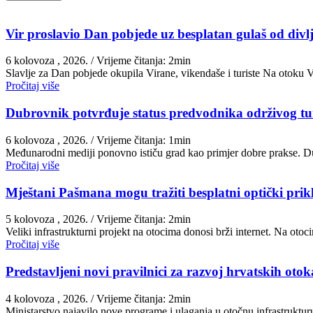
Vir proslavio Dan pobjede uz besplatan gulaš od divlj
6 kolovoza , 2026.
/ Vrijeme čitanja: 2min
Slavlje za Dan pobjede okupila Virane, vikendaše i turiste Na otoku 
Pročitaj više
Dubrovnik potvrđuje status predvodnika održivog t
6 kolovoza , 2026.
/ Vrijeme čitanja: 1min
Međunarodni mediji ponovno ističu grad kao primjer dobre prakse. Du
Pročitaj više
Mještani Pašmana mogu tražiti besplatni optički prik
5 kolovoza , 2026.
/ Vrijeme čitanja: 2min
Veliki infrastrukturni projekt na otocima donosi brži internet. Na ot
Pročitaj više
Predstavljeni novi pravilnici za razvoj hrvatskih otoka
4 kolovoza , 2026.
/ Vrijeme čitanja: 2min
Ministarstvo najavilo nove programe i ulaganja u otočnu infrastruktu