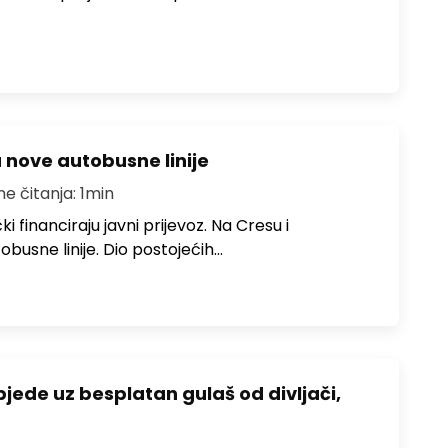
u nove autobusne linije
me čitanja: 1min
i financiraju javni prijevoz. Na Cresu i
obusne linije. Dio postojećih…
bjede uz besplatan gulaš od divljači,