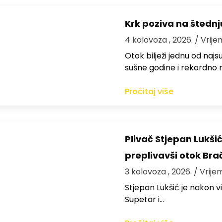
Krk poziva na štedn
4 kolovoza , 2026.
/ Vrije
Otok bilježi jednu od najs
sušne godine i rekordno n
Pročitaj više
Plivač Stjepan Lukši
preplivavši otok Bra
3 kolovoza , 2026.
/ Vrije
St​jepan Lukšić je nakon 
Supetar i…