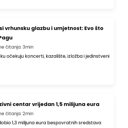
i vrhunsku glazbu i umjetnost: Evo što
 Pagu
me čitanja: 3min
ku očekuju koncerti, kazalište, izložba i jedinstveni
ivni centar vrijedan 1,5 milijuna eura
me čitanja: 2min
i dobio 1,3 milijuna eura bespovratnih sredstava