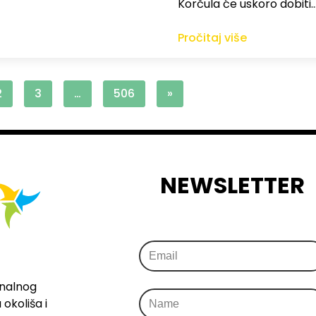
Korčula će uskoro dobiti
Pročitaj više
2
3
…
506
»
NEWSLETTER
onalnog
okoliša i