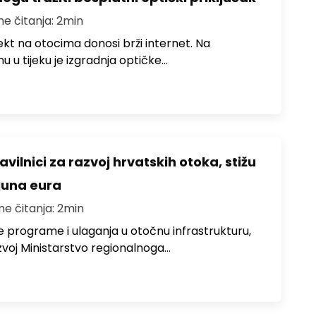
me čitanja: 2min
jekt na otocima donosi brži internet. Na
 u tijeku je izgradnja optičke…
avilnici za razvoj hrvatskih otoka, stižu
ijuna eura
me čitanja: 2min
e programe i ulaganja u otočnu infrastrukturu,
zvoj Ministarstvo regionalnoga…