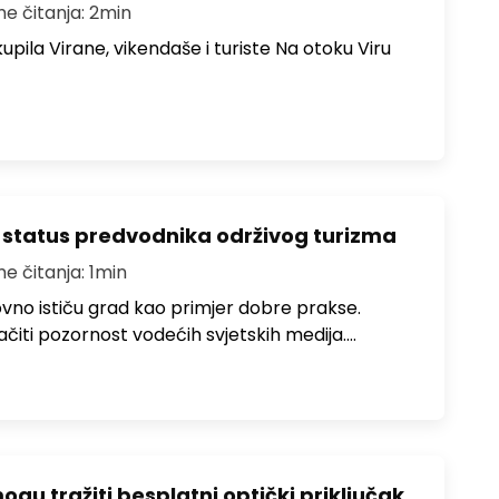
me čitanja: 2min
upila Virane, vikendaše i turiste Na otoku Viru
 status predvodnika održivog turizma
me čitanja: 1min
no ističu grad kao primjer dobre prakse.
ačiti pozornost vodećih svjetskih medija.…
u tražiti besplatni optički priključak