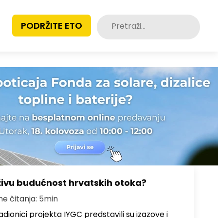
Pretraži:
PODRŽITE ETO
živu budućnost hrvatskih otoka?
me čitanja: 5min
dionici projekta IYGC predstavili su izazove i