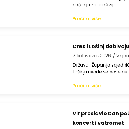
rješenja za održivije i…
Pročitaj više
Cres i Lošinj dobivaj
7 kolovoza , 2026.
/ Vrije
Država i Županija zajedničk
Lošinju uvode se nove aut
Pročitaj više
Vir proslavio Dan po
koncert i vatromet