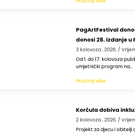
Pročitaj više
PagArtFestival donos
donosi 28. izdanje u
3 kolovoza , 2026.
/ Vrije
Od 1. do 17. kolovoza publi
umjetnički program na…
Pročitaj više
Korčula dobiva inkluz
2 kolovoza , 2026.
/ Vrije
Projekt za djecu i obitelj