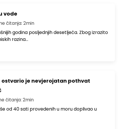
ju vode
me čitanja: 2min
ušnijih godina posljednjih desetljeća. Zbog izrazito
iskih razina…
ć ostvario je nevjerojatan pothvat
č
me čitanja: 2min
više od 40 sati provedenih u moru doplivao u