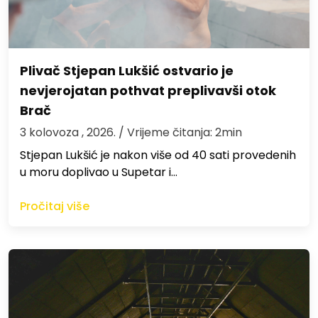
Plivač Stjepan Lukšić ostvario je
nevjerojatan pothvat preplivavši otok
Brač
3 kolovoza , 2026.
/ Vrijeme čitanja: 2min
St​jepan Lukšić je nakon više od 40 sati provedenih
u moru doplivao u Supetar i…
Pročitaj više