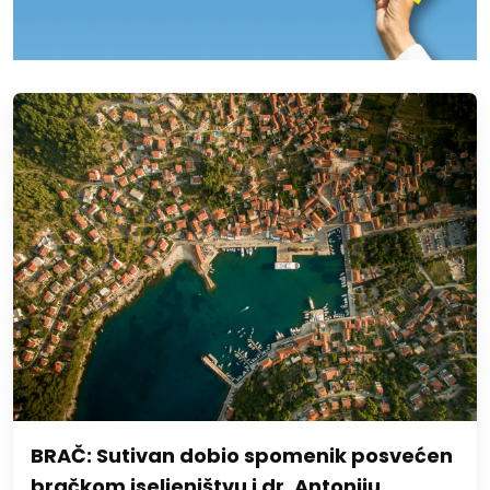
BRAČ: Sutivan dobio spomenik posvećen
bračkom iseljeništvu i dr. Antoniju