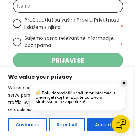
Pročitao(la) sa vašim Pravila Privatnosti 
i slažem s njima
*
Šaljemo samo relevantne informacije, 
bez spama
*
PRIJAVI SE
We value your privacy
Klikom na gumb dajete suglasnost za
✕
primanje novosti Pokreta Otoka te se
We use cookies to enhance your browsing experience,
Bok, dobrodošli u vaš izvor informacija
politikom privatnosti.
slažete s
serve personalized ads or content, and analyze our
o energetskoj tranziciji te održivom i
strateškom razvoju otoka!
traffic. By clicking "Accept All", you consent to our use
DRUŠTVENE MREŽE
of cookies.
Customize
Reject All
Accept All