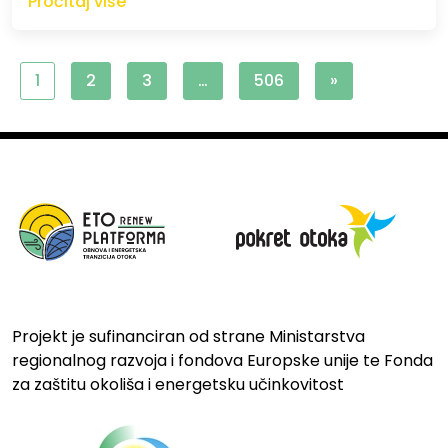
Pročitaj više
1
2
3
…
506
»
Projekt je sufinanciran od strane Ministarstva
regionalnog razvoja i fondova Europske unije te Fonda
za zaštitu okoliša i energetsku učinkovitost