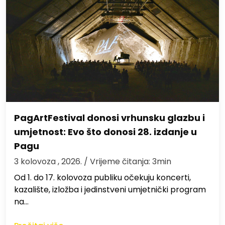
PagArtFestival donosi vrhunsku glazbu i
umjetnost: Evo što donosi 28. izdanje u
Pagu
3 kolovoza , 2026.
/ Vrijeme čitanja: 3min
Od 1. do 17. kolovoza publiku očekuju koncerti,
kazalište, izložba i jedinstveni umjetnički program
na…