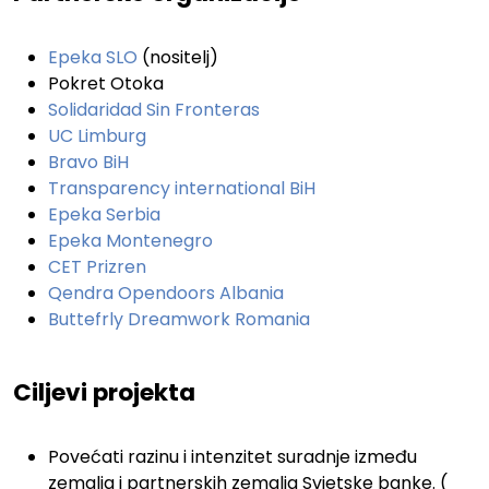
.
Epeka SLO
(nositelj)
Pokret Otoka
Solidaridad Sin Fronteras
UC Limburg
Bravo BiH
Transparency international BiH
Epeka Serbia
Epeka Montenegro
CET Prizren
Qendra Opendoors Albania
Buttefrly Dreamwork Romania
.
Ciljevi projekta
.
Povećati razinu i intenzitet suradnje između
zemalja i partnerskih zemalja Svjetske banke. (