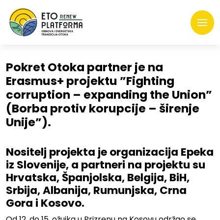
Pokret Otoka partner je na
Erasmus+ projektu ”Fighting
corruption – expanding the Union”
(Borba protiv korupcije – širenje
Unije”).
.
Nositelj projekta je organizacija Epeka
iz Slovenije, a partneri na projektu su
Hrvatska, Španjolska, Belgija, BiH,
Srbija, Albanija, Rumunjska, Crna
Gora i Kosovo.
Od 12. do 15. ožujka u Prizrenu na Kosovu održao se