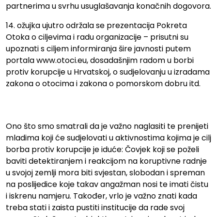
partnerima u svrhu usuglašavanja konačnih dogovora.
14. ožujka ujutro održala se prezentacija Pokreta
Otoka o ciljevima i radu organizacije – prisutni su
upoznati s ciljem informiranja šire javnosti putem
portala www.otoci.eu, dosadašnjim radom u borbi
protiv korupcije u Hrvatskoj, o sudjelovanju u izradama
zakona o otocima i zakona o pomorskom dobru itd.
.
.
Ono što smo smatrali da je važno naglasiti te prenijeti
mladima koji će sudjelovati u aktivnostima kojima je cilj
borba protiv korupcije je iduće: Čovjek koji se poželi
baviti detektiranjem i reakcijom na koruptivne radnje
u svojoj zemlji mora biti svjestan, slobodan i spreman
na poslijedice koje takav angažman nosi te imati čistu
i iskrenu namjeru. Također, vrlo je važno znati kada
treba stati i zaista pustiti institucije da rade svoj