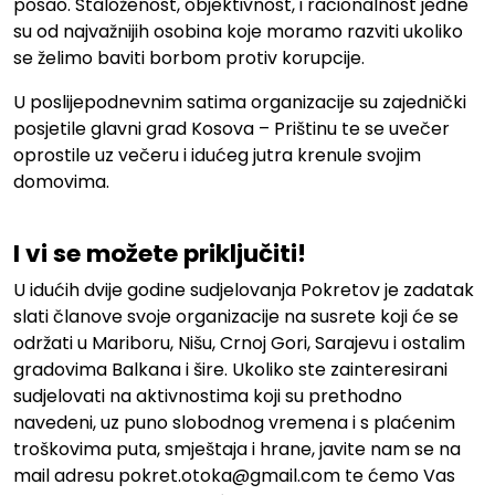
posao. Staloženost, objektivnost, i racionalnost jedne
su od najvažnijih osobina koje moramo razviti ukoliko
se želimo baviti borbom protiv korupcije.
U poslijepodnevnim satima organizacije su zajednički
posjetile glavni grad Kosova – Prištinu te se uvečer
oprostile uz večeru i idućeg jutra krenule svojim
domovima.
.
I vi se možete priključiti!
U idućih dvije godine sudjelovanja Pokretov je zadatak
slati članove svoje organizacije na susrete koji će se
održati u Mariboru, Nišu, Crnoj Gori, Sarajevu i ostalim
gradovima Balkana i šire. Ukoliko ste zainteresirani
sudjelovati na aktivnostima koji su prethodno
navedeni, uz puno slobodnog vremena i s plaćenim
troškovima puta, smještaja i hrane, javite nam se na
mail adresu pokret.otoka@gmail.com te ćemo Vas