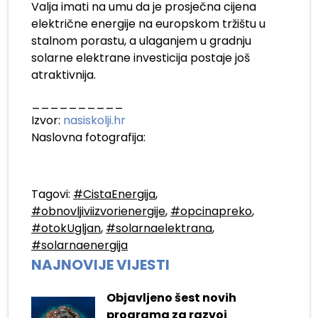
Valja imati na umu da je prosječna cijena
električne energije na europskom tržištu u
stalnom porastu, a ulaganjem u gradnju
solarne elektrane investicija postaje još
atraktivnija.
__________
Izvor:
nasiskolji.hr
Naslovna fotografija:
Tagovi:
#CistaEnergija
,
#obnovljiviizvorienergije
,
#opcinapreko
,
#otokUgljan
,
#solarnaelektrana
,
#solarnaenergija
NAJNOVIJE VIJESTI
Objavljeno šest novih
programa za razvoj