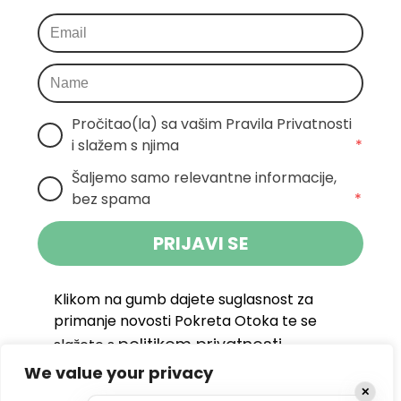
Pročitao(la) sa vašim Pravila Privatnosti 
i slažem s njima
*
Šaljemo samo relevantne informacije, 
bez spama
*
PRIJAVI SE
Klikom na gumb dajete suglasnost za
primanje novosti Pokreta Otoka te se
politikom privatnosti.
slažete s
We value your privacy
DRUŠTVENE MREŽE
✕