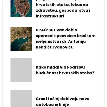
hrvatskih otoka: fokus na
zdravstvu, gospodarstvu i
infrastrukturi
BRAČ: Sutivan dobio
spomenik posvećen bračkom
iseljeništvu i dr. Antoniju
Rendiću Ivanoviću
Kako mladi vide održivu
budućnost hrvatskih otoka?
Cres i Lošinj dobivaju nove
autobusne linije