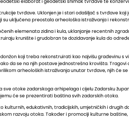
geodetski elaborat i geodetski snimak tvrđave te konzerva
rukcije tvrđave. Uklonjen je i stari odašiljač s tvrđave ko
ji su uključena preostala arheološka istraživanja i rekons
tečenih elemenata zidina i kula, uklanjanje recentnih zgra
uiraju krunište i grudobran te dozidavanje kula do određene
i donžon koji treba rekonstruirati kao najvišu građevinu s 
tako da se na njih postave jednostrešna krovišta. Tragovi 
ikom arheoloških istraživanja unutar tvrđave, njih će se ukl
 sve otoke zadarskoga arhipelaga i cijelu Zadarsku župani
ojemu će se prezentirati baština svih zadarskih otoka.
o kulturnih, edukativnih, tradicijskih, umjetničkih i drugih
kom razvoju otoka. Također i promociji kulturne baštine, 