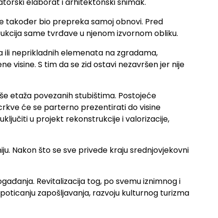
torski elaborat i arhitektonski snimak.
ji je također bio prepreka samoj obnovi. Pred
trukcija same tvrđave u njenom izvornom obliku.
da ili neprikladnih elemenata na zgradama,
 visine. S tim da se zid ostavi nezavršen jer nije
više etaža povezanih stubištima. Postojeće
crkve će se parterno prezentirati do visine
jučiti u projekt rekonstrukcije i valorizacije,
ju. Nakon što se sve privede kraju srednjovjekovni
 događanja. Revitalizacija tog, po svemu iznimnog i
poticanju zapošljavanja, razvoju kulturnog turizma