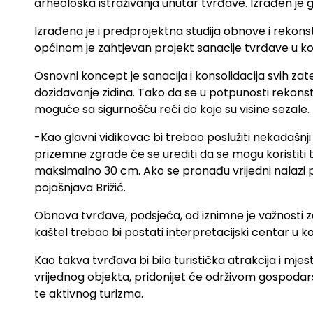
arheološka istraživanja unutar tvrđave. Izrađen je 
Izrađena je i predprojektna studija obnove i rekonst
općinom je zahtjevan projekt sanacije tvrđave u ko
Osnovni koncept je sanacija i konsolidacija svih za
dozidavanje zidina. Tako da se u potpunosti rekonstr
moguće sa sigurnošću reći do koje su visine sezale.
-Kao glavni vidikovac bi trebao poslužiti nekadašnj
prizemne zgrade će se urediti da se mogu koristiti 
maksimalno 30 cm. Ako se pronađu vrijedni nalazi pril
pojašnjava Brižić.
Obnova tvrđave, podsjeća, od iznimne je važnosti za
kaštel trebao bi postati interpretacijski centar u k
Kao takva tvrđava bi bila turistička atrakcija i mjest
vrijednog objekta, pridonijet će održivom gospodars
te aktivnog turizma.