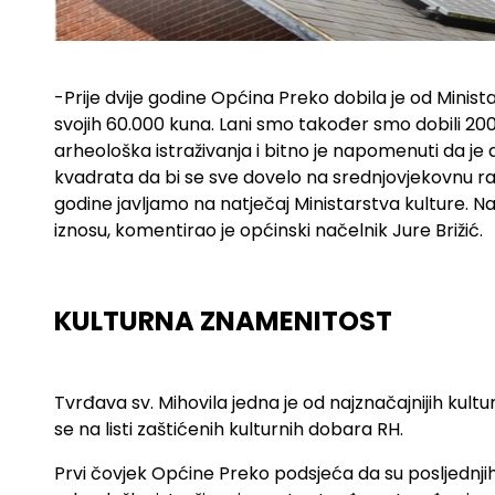
-Prije dvije godine Općina Preko dobila je od Minist
svojih 60.000 kuna. Lani smo također smo dobili 200
arheološka istraživanja i bitno je napomenuti da j
kvadrata da bi se sve dovelo na srednjovjekovnu razi
godine javljamo na natječaj Ministarstva kulture. Na
iznosu, komentirao je općinski načelnik Jure Brižić.
KULTURNA ZNAMENITOST
.
Tvrđava sv. Mihovila jedna je od najznačajnijih kult
se na listi zaštićenih kulturnih dobara RH.
Prvi čovjek Općine Preko podsjeća da su posljednjih