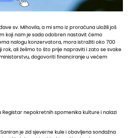
ve sv. Mihovila, a mi smo iz proračuna uložili još
vcem koji nam je sada odobren nastavit ćemo
rema nalogu konzervatora, mora istražiti oko 700
ok, ali želimo to što prije napraviti i zato se svake
 ministarstvu, dogovoriti financiranje u većem
 u Registar nepokretnih spomenika kulture i nalazi
Saniran je zid sjeverne kule i obavljena sondažna