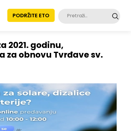
Pretraži:
PODRŽITE ETO
a 2021. godinu,
una za obnovu Tvrđave sv.