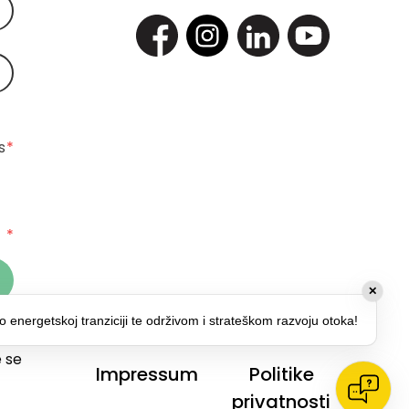
 
*
*
✕
o energetskoj tranziciji te održivom i strateškom razvoju otoka!
 za
 se
Impressum
Politike
privatnosti