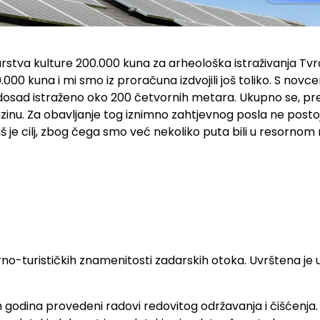
arstva kulture 200.000 kuna za arheološka istraživanja Tvrđa
.000 kuna i mi smo iz proračuna izdvojili još toliko. S no
e dosad istraženo oko 200 četvornih metara. Ukupno se, p
nu. Za obavljanje tog iznimno zahtjevnog posla ne postoji r
š je cilj, zbog čega smo već nekoliko puta bili u resornom
urno-turističkih znamenitosti zadarskih otoka. Uvrštena je
 godina provedeni radovi redovitog održavanja i čišćenja. 