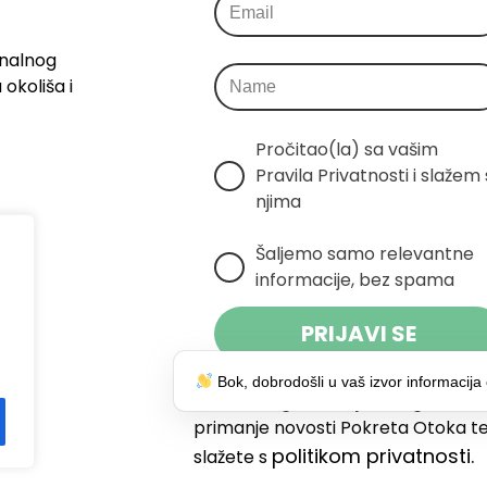
onalnog
okoliša i
Pročitao(la) sa vašim 
Pravila Privatnosti i slažem s
njima
Šaljemo samo relevantne 
informacije, bez spama
PRIJAVI SE
Bok, dobrodošli u vaš izvor informacija 
Klikom na gumb dajete suglasnost
primanje novosti Pokreta Otoka te
politikom privatnosti.
slažete s