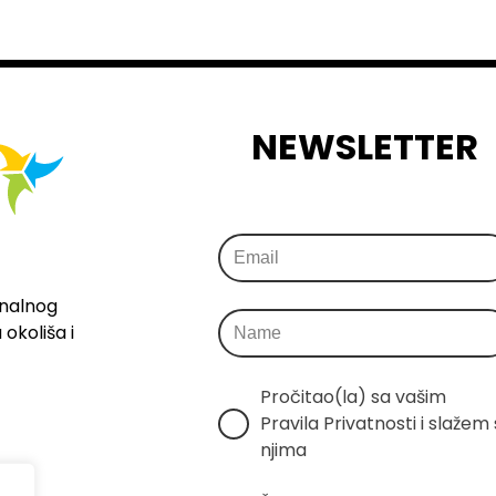
NEWSLETTER
onalnog
okoliša i
Pročitao(la) sa vašim 
Pravila Privatnosti i slažem s
njima