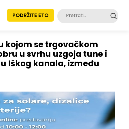
Pretraži:
PODRŽITE ETO
luku kojom se trgovačkom
bru u svrhu uzgoja tune i
iju Iškog kanala, između