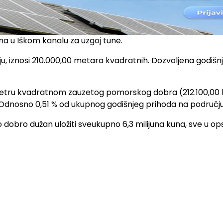
ina u Iškom kanalu za uzgoj tune.
u, iznosi 210.000,00 metara kvadratnih. Dozvoljena godišnja
o metru kvadratnom zauzetog pomorskog dobra (212.100,00 k
. Odnosno 0,51 % od ukupnog godišnjeg prihoda na području 
dobro dužan uložiti sveukupno 6,3 milijuna kuna, sve u opse