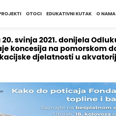
PROJEKTI
OTOCI
EDUKATIVNI KUTAK
O NAMA
 u 20. svinja 2021. donijela Od
aje koncesija na pomorskom do
kacijske djelatnosti u akvator