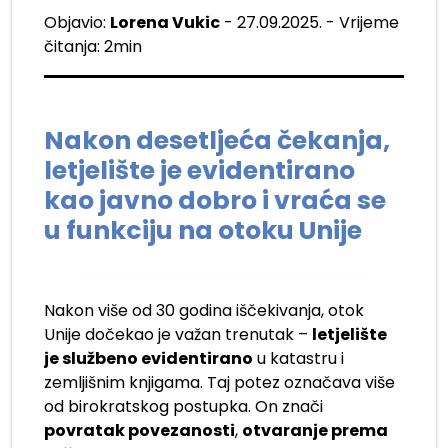
Objavio:
Lorena Vukic
- 27.09.2025. - Vrijeme
čitanja: 2min
Nakon desetljeća čekanja,
letjelište je evidentirano
kao javno dobro i vraća se
u funkciju na otoku Unije
Nakon više od 30 godina iščekivanja, otok
Unije dočekao je važan trenutak –
letjelište
je službeno evidentirano
u katastru i
zemljišnim knjigama. Taj potez označava više
od birokratskog postupka. On znači
povratak povezanosti
,
otvaranje prema