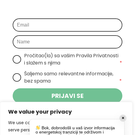
Pročitao(la) sa vašim Pravila Privatnosti 
i slažem s njima
*
Šaljemo samo relevantne informacije, 
bez spama
*
PRIJAVI SE
We value your privacy
Klikom na gumb dajete suglasnost za
✕
primanje novosti Pokreta Otoka te se
We use cookies to enhance your browsing experience,
Bok, dobrodošli u vaš izvor informacija
politikom privatnosti.
slažete s
serve personalized ads or content, and analyze our
o energetskoj tranziciji te održivom i