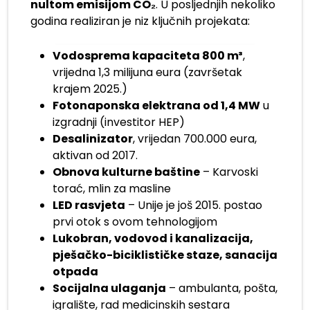
nultom emisijom CO₂
. U posljednjih nekoliko
godina realiziran je niz ključnih projekata:
Vodosprema kapaciteta 800 m³
,
vrijedna 1,3 milijuna eura (završetak
krajem 2025.)
Fotonaponska elektrana od 1,4 MW
u
izgradnji (investitor HEP)
Desalinizator
, vrijedan 700.000 eura,
aktivan od 2017.
Obnova kulturne baštine
– Karvoski
torać, mlin za masline
LED rasvjeta
– Unije je još 2015. postao
prvi otok s ovom tehnologijom
Lukobran, vodovod i kanalizacija,
pješačko-biciklističke staze, sanacija
otpada
Socijalna ulaganja
– ambulanta, pošta,
igralište, rad medicinskih sestara