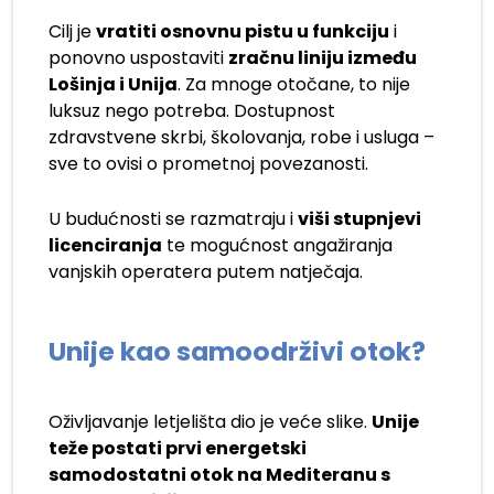
Cilj je
vratiti osnovnu pistu u funkciju
i
ponovno uspostaviti
zračnu liniju između
Lošinja i Unija
. Za mnoge otočane, to nije
luksuz nego potreba. Dostupnost
zdravstvene skrbi, školovanja, robe i usluga –
sve to ovisi o prometnoj povezanosti.
U budućnosti se razmatraju i
viši stupnjevi
licenciranja
te mogućnost angažiranja
vanjskih operatera putem natječaja.
Unije kao samoodrživi otok?
Oživljavanje letjelišta dio je veće slike.
Unije
teže postati prvi energetski
samodostatni otok na Mediteranu s