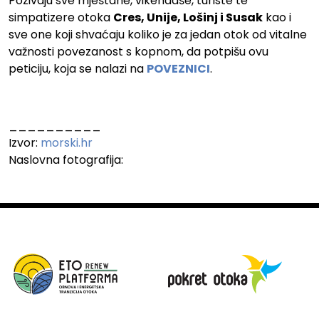
Pozivaju sve mještane, vikendaše, turiste te
simpatizere otoka
Cres, Unije, Lošinj i Susak
kao i
sve one koji shvaćaju koliko je za jedan otok od vitalne
važnosti povezanost s kopnom, da potpišu ovu
peticiju, koja se nalazi na
POVEZNICI
.
__________
Izvor:
morski.hr
Naslovna fotografija: