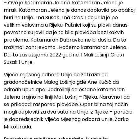
– Ovo je katamaran Jelena. Katamaran Jelena je
mrak. Katamaran Jelena je danas doplovila po opakoj
buri na Unije. I na Susak. I na Cres. I dojurila je po
velikim valovima u Rijeku. Putnici koji su plovili danas
povratno su javili da je to bila plovidba bez ikakvih
problema. Katamaran Dubravka ne bi došla. Da to
tražimo i zahtijevamo . Hoćemo katamaran Jelena.
Da, to zaslužujemo 2022 godine. I Mali Lošinj i Cres i
Susak i Unije.
Vijeće mjesnog odbora Unije ce zatražiti od
gradonačelnice Malog Lošinja gđe Ane Kučić da
odmah uputi apel Jadroliniji da ostane katamaran
Jelena trajno na liniji Mali Lošinj – Rijeka. Naravno i da
se prilagodi raspored plovidbe. Opet bi na taj način
mogli doploviti za dva sata na Unije iz Rijeke – poručio
je dopredsjednik Vijeća Mjesnog odbora Unije, Žarko
Mrkobrada.