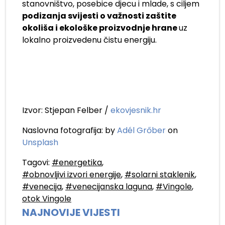
stanovništvo, posebice djecu i mlade, s ciljem
podizanja svijesti o važnosti zaštite
okoliša i ekološke proizvodnje hrane
uz
lokalno proizvedenu čistu energiju.
Izvor: Stjepan Felber /
ekovjesnik.hr
Naslovna fotografija: by
Adél Grőber
on
Unsplash
Tagovi:
#energetika
,
#obnovljivi izvori energije
,
#solarni staklenik
,
#venecija
,
#venecijanska laguna
,
#Vingole
,
otok Vingole
NAJNOVIJE VIJESTI