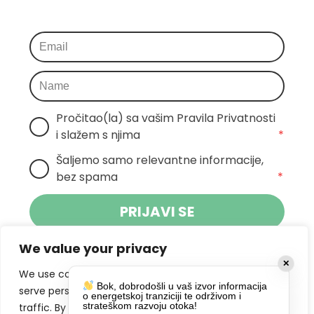
Pročitao(la) sa vašim Pravila Privatnosti 
i slažem s njima
*
Šaljemo samo relevantne informacije, 
bez spama
*
PRIJAVI SE
We value your privacy
Klikom na gumb dajete suglasnost za
✕
primanje novosti Pokreta Otoka te se
We use cookies to enhance your browsing experience,
Bok, dobrodošli u vaš izvor informacija
politikom privatnosti.
slažete s
serve personalized ads or content, and analyze our
o energetskoj tranziciji te održivom i
strateškom razvoju otoka!
traffic. By clicking "Accept All", you consent to our use