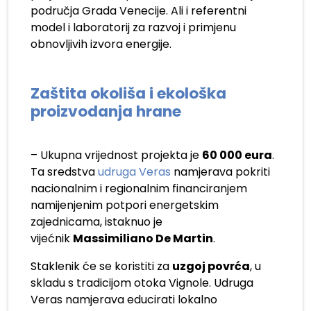
područja Grada Venecije. Ali i referentni
model i laboratorij za razvoj i primjenu
obnovljivih izvora energije.
Zaštita okoliša i ekološka
proizvodanja hrane
– Ukupna vrijednost projekta je
60 000 eura
.
Ta sredstva
udruga Veras
namjerava pokriti
nacionalnim i regionalnim financiranjem
namijenjenim potpori energetskim
zajednicama, istaknuo je
vijećnik
Massimiliano De Martin
.
Staklenik će se koristiti za
uzgoj povrća
, u
skladu s tradicijom otoka Vignole. Udruga
Veras namjerava educirati lokalno