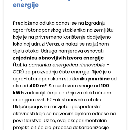
energije
Predložena odluka odnosi se na izgradnju
agro-fotonaponskog staklenika na zemljištu
koje je na privremeno korištenje dodijeljeno
lokalnoj udruzi Veras, a nalazi se na južnom
dijelu otoka. Udruga namjerava osnovati
zajednicu obnovljivih izvora energije
(tal.
la comunità energetica rinnovabile
–
CER) za proizvodnju čiste energije. Riječ je o
agro-fotonaponskom stakleniku
površine
od
oko od
400 m²
. Sa sustavom snage od
100
kWh
zadovoljit će potražnju za električnom
energijom svih 50-ak stanovnika otoka.
Uključujući javnu rasvjetu i gospodarske
aktivnosti koje se najvećim dijelom odnose na
povrtlarstvo. Uz to, ovaj eksperimentalan
projekt bit će dio procesa dekarbonizacije