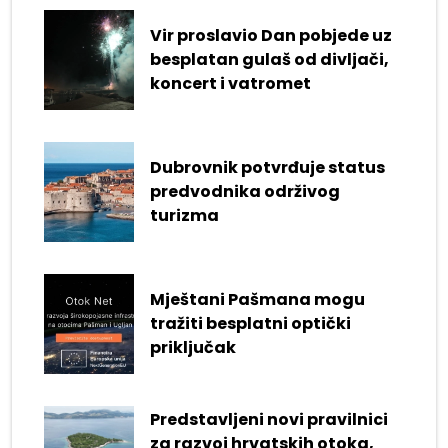
Vir proslavio Dan pobjede uz
besplatan gulaš od divljači,
koncert i vatromet
Dubrovnik potvrđuje status
predvodnika održivog
turizma
Mještani Pašmana mogu
tražiti besplatni optički
priključak
Predstavljeni novi pravilnici
za razvoj hrvatskih otoka,