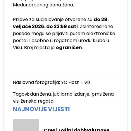
Međunarodnog dana žena.
Prijave za sudjelovanje otvorene su
do 28.
veljače 2026. do 23:59 sati
. Zainteresirane
posade mogu se prijaviti putem elektroničke
pošte ili osobno u regatnom uredu kluba u
Visu. Broj mjesta je
ograničen
.
Naslovna fotografija: YC Host – Vis
Tagovi:
dan žena
,
jubilarno izdanje
,
pms žena
,
vis
,
ženska regata
NAJNOVIJE VIJESTI
Cres i Lošinj dobivaju nove