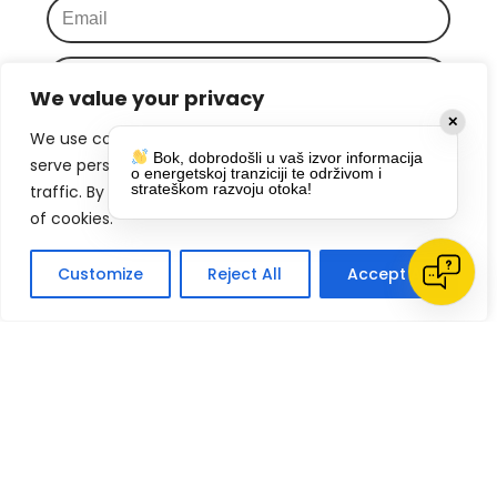
We value your privacy
✕
Pročitao(la) sa vašim Pravila Privatnosti 
We use cookies to enhance your browsing experience,
i slažem s njima
*
Bok, dobrodošli u vaš izvor informacija
serve personalized ads or content, and analyze our
o energetskoj tranziciji te održivom i
strateškom razvoju otoka!
traffic. By clicking "Accept All", you consent to our use
Šaljemo samo relevantne informacije, 
of cookies.
bez spama
*
Customize
Reject All
Accept All
PRIJAVI SE
Klikom na gumb dajete suglasnost za
primanje novosti Pokreta Otoka te se
politikom privatnosti.
slažete s
DRUŠTVENE MREŽE