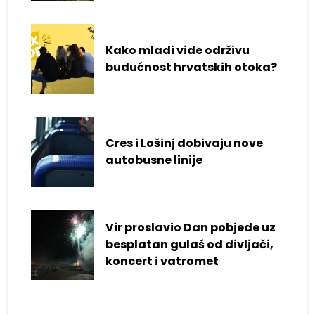
Kako mladi vide održivu
budućnost hrvatskih otoka?
Cres i Lošinj dobivaju nove
autobusne linije
Vir proslavio Dan pobjede uz
besplatan gulaš od divljači,
koncert i vatromet