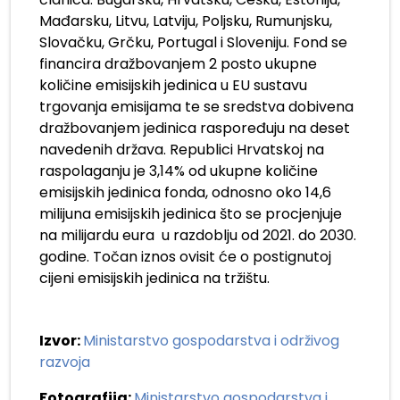
Mađarsku, Litvu, Latviju, Poljsku, Rumunjsku,
Slovačku, Grčku, Portugal i Sloveniju. Fond se
financira dražbovanjem 2 posto ukupne
količine emisijskih jedinica u EU sustavu
trgovanja emisijama te se sredstva dobivena
dražbovanjem jedinica raspoređuju na deset
navedenih država. Republici Hrvatskoj na
raspolaganju je 3,14% od ukupne količine
emisijskih jedinica fonda, odnosno oko 14,6
milijuna emisijskih jedinica što se procjenjuje
na milijardu eura u razdoblju od 2021. do 2030.
godine. Točan iznos ovisit će o postignutoj
cijeni emisijskih jedinica na tržištu.
Izvor:
Ministarstvo gospodarstva i održivog
razvoja
Fotografija:
Ministarstvo gospodarstva i