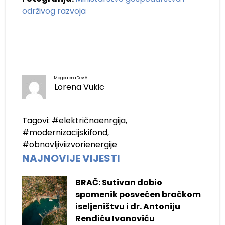
održivog razvoja
Magdalena Dević
Lorena Vukic
Tagovi:
#električnaenrgija
,
#modernizacijskifond
,
#obnovljiviizvorienergije
NAJNOVIJE VIJESTI
BRAČ: Sutivan dobio
spomenik posvećen bračkom
iseljeništvu i dr. Antoniju
Rendiću Ivanoviću