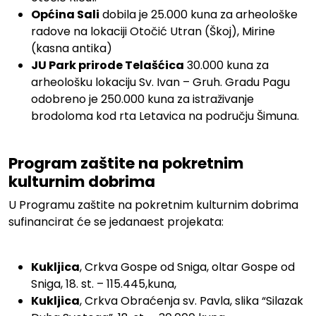
Općina Sali
dobila je 25.000 kuna za arheološke
radove na lokaciji Otočić Utran (Škoj), Mirine
(kasna antika)
JU Park prirode Telašćica
30.000 kuna za
arheološku lokaciju Sv. Ivan – Gruh. Gradu Pagu
odobreno je 250.000 kuna za istraživanje
brodoloma kod rta Letavica na području Šimuna.
.
Program zaštite na pokretnim
kulturnim dobrima
U Programu zaštite na pokretnim kulturnim dobrima
sufinancirat će se jedanaest projekata:
.
Kukljica
, Crkva Gospe od Sniga, oltar Gospe od
Sniga, 18. st. – 115.445,kuna,
Kukljica
, Crkva Obraćenja sv. Pavla, slika “Silazak