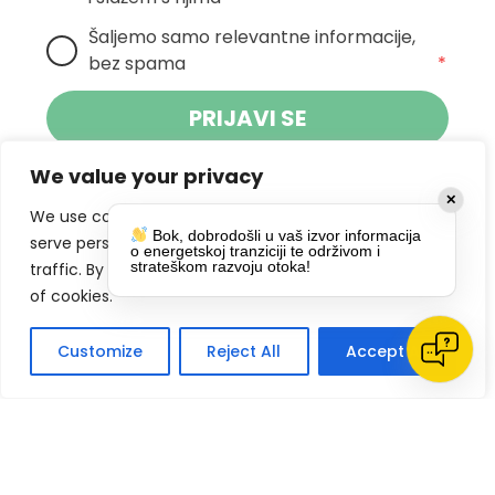
Šaljemo samo relevantne informacije, 
bez spama
*
PRIJAVI SE
We value your privacy
Klikom na gumb dajete suglasnost za
✕
primanje novosti Pokreta Otoka te se
We use cookies to enhance your browsing experience,
Bok, dobrodošli u vaš izvor informacija
politikom privatnosti.
slažete s
serve personalized ads or content, and analyze our
o energetskoj tranziciji te održivom i
strateškom razvoju otoka!
traffic. By clicking "Accept All", you consent to our use
DRUŠTVENE MREŽE
of cookies.
Customize
Reject All
Accept All
Impressum
Politike privatnosti