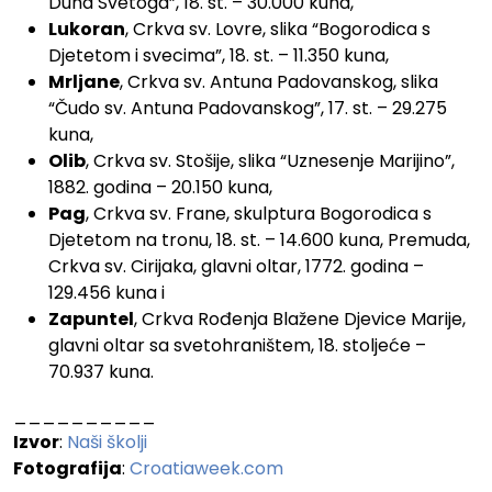
Duha Svetoga”, 18. st. – 30.000 kuna,
Lukoran
, Crkva sv. Lovre, slika “Bogorodica s
Djetetom i svecima”, 18. st. – 11.350 kuna,
Mrljane
, Crkva sv. Antuna Padovanskog, slika
“Čudo sv. Antuna Padovanskog”, 17. st. – 29.275
kuna,
Olib
, Crkva sv. Stošije, slika “Uznesenje Marijino”,
1882. godina – 20.150 kuna,
Pag
, Crkva sv. Frane, skulptura Bogorodica s
Djetetom na tronu, 18. st. – 14.600 kuna, Premuda,
Crkva sv. Cirijaka, glavni oltar, 1772. godina –
129.456 kuna i
Zapuntel
, Crkva Rođenja Blažene Djevice Marije,
glavni oltar sa svetohraništem, 18. stoljeće –
70.937 kuna.
__________
Izvor
:
Naši školji
Fotografija
:
Croatiaweek.com