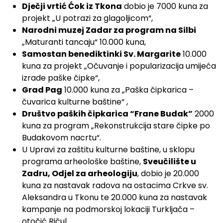
Dječji vrtić Ćok iz Tkona
dobio je 7000 kuna za
projekt „U potrazi za glagoljicom“,
Narodni muzej Zadar za program na Silbi
„Maturanti tancaju“ 10.000 kuna,
Samostan benediktinki Sv. Margarite
10.000
kuna za projekt „Očuvanje i popularizacija umijeća
izrade paške čipke“,
Grad Pag
10.000 kuna za „Paška čipkarica –
čuvarica kulturne baštine“ ,
Društvo paških čipkarica “Frane Budak”
2000
kuna za program „Rekonstrukcija stare čipke po
Budakovom nacrtu“.
U Upravi za zaštitu kulturne baštine, u sklopu
programa arheološke baštine,
Sveučilište u
Zadru, Odjel za arheologiju
, dobio je 20.000
kuna za nastavak radova na ostacima Crkve sv.
Aleksandra u Tkonu te 20.000 kuna za nastavak
kampanje na podmorskoj lokaciji Turkljača –
otočić Ričul.