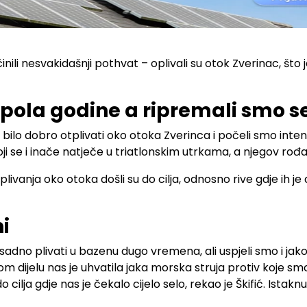
činili nesvakidašnji pothvat – oplivali su otok Zverinac, št
 pola godine a ripremali smo se
 bilo dobro otplivati oko otoka Zverinca i počeli smo intenz
koji se i inače natječe u triatlonskim utrkama, a njegov ro
a plivanja oko otoka došli su do cilja, odnosno rive gdje ih j
i
osadno plivati u bazenu dugo vremena, ali uspjeli smo i jak
 dijelu nas je uhvatila jaka morska struja protiv koje smo s
 cilja gdje nas je čekalo cijelo selo, rekao je Škifić. Istaknu