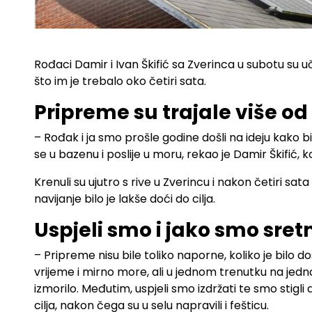
Rođaci Damir i Ivan Škifić sa Zverinca u subotu su u
što im je trebalo oko četiri sata.
Pripreme su trajale više od
– Rođak i ja smo prošle godine došli na ideju kako bi
se u bazenu i poslije u moru, rekao je Damir Škifić, 
Krenuli su ujutro s rive u Zverincu i nakon četiri sat
navijanje bilo je lakše doći do cilja.
Uspjeli smo i jako smo sretn
– Pripreme nisu bile toliko naporne, koliko je bilo d
vrijeme i mirno more, ali u jednom trenutku na jednom
izmorilo. Međutim, uspjeli smo izdržati te smo stigli do
cilja, nakon čega su u selu napravili i fešticu.