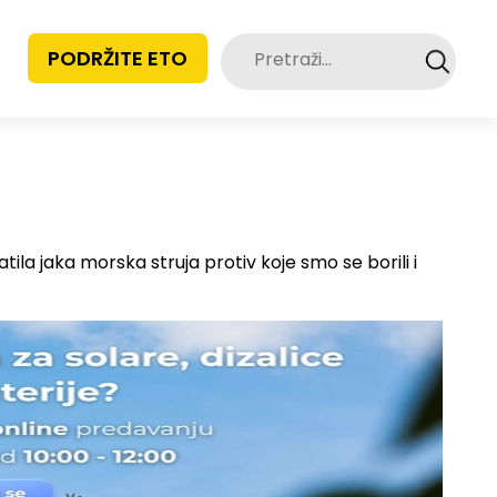
Pretraži:
PODRŽITE ETO
tila jaka morska struja protiv koje smo se borili i