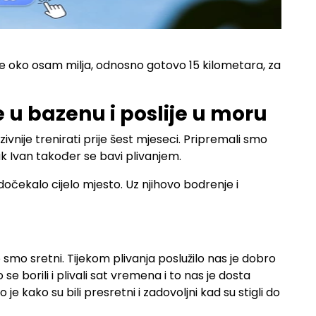
o je oko osam milja, odnosno gotovo 15 kilometara, za
 u bazenu i poslije u moru
ivnije trenirati prije šest mjeseci. Pripremali smo
đak Ivan također se bavi plivanjem.
e dočekalo cijelo mjesto. Uz njihovo bodrenje i
o smo sretni. Tijekom plivanja poslužilo nas je dobro
e borili i plivali sat vremena i to nas je dosta
o je kako su bili presretni i zadovoljni kad su stigli do