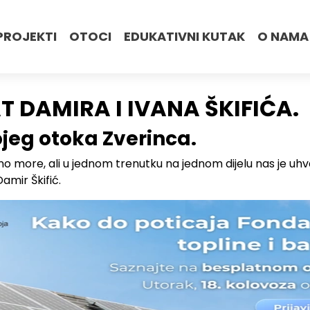
PROJEKTI
OTOCI
EDUKATIVNI KUTAK
O NAMA
 DAMIRA I IVANA ŠKIFIĆA.
ojeg otoka Zverinca.
no more, ali u jednom trenutku na jednom dijelu nas je uhva
Damir Škifić.