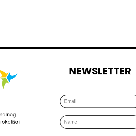
NEWSLETTER
onalnog
okoliša i