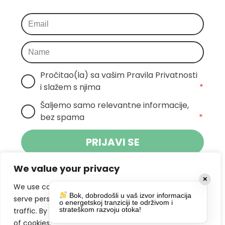
Pročitao(la) sa vašim Pravila Privatnosti 
i slažem s njima
*
Šaljemo samo relevantne informacije, 
bez spama
*
PRIJAVI SE
We value your privacy
Klikom na gumb dajete suglasnost za
✕
primanje novosti Pokreta Otoka te se
We use cookies to enhance your browsing experience,
Bok, dobrodošli u vaš izvor informacija
politikom privatnosti.
slažete s
serve personalized ads or content, and analyze our
o energetskoj tranziciji te održivom i
strateškom razvoju otoka!
traffic. By clicking "Accept All", you consent to our use
of cookies.