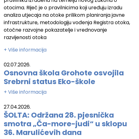
pravilnika izrađena na temelju novog Zakona o
otocima. Riječ je o pravilnicima koji uređuju izradu
analiza utjecaja na otoke prilikom planiranja javne
infrastrukture, metodologiju vođenja Registra otoka,
otočne razvojne pokazatelje i vrednovanje
razvijenosti otoka
+ Više informacija
02.07.2026.
Osnovna škola Grohote osvojila
Srebrni status Eko-škole
+ Više informacija
27.04.2026.
ŠOLTA: Održana 28. pjesnička
smotra „Ča-more-judi“ u sklopu
36. Marulićevih dana