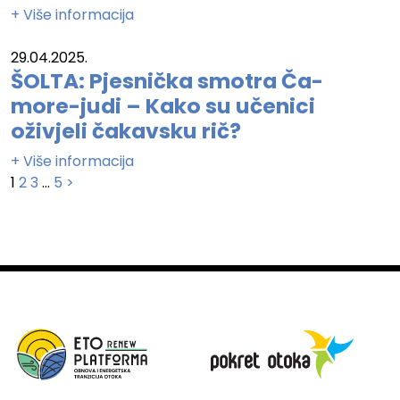
+ Više informacija
29.04.2025.
ŠOLTA: Pjesnička smotra Ča-
more-judi – Kako su učenici
oživjeli čakavsku rič?
+ Više informacija
Brojevi
1
2
3
…
5
>
stranica
objava