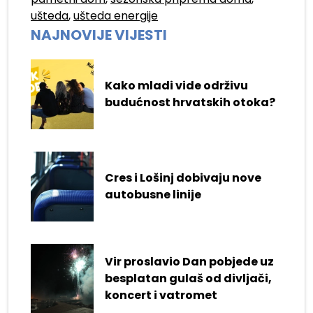
ušteda
,
ušteda energije
NAJNOVIJE VIJESTI
Kako mladi vide održivu
budućnost hrvatskih otoka?
Cres i Lošinj dobivaju nove
autobusne linije
Vir proslavio Dan pobjede uz
besplatan gulaš od divljači,
koncert i vatromet