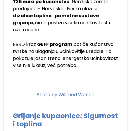
736 eura po kućanstvu
. Nordijske zemlje
prednjače – Norveška i Finska ulažu u
dizalice topline
i
pametne sustave
grijanja
, čime postižu visoku učinkovitost i
niže račune.
EBRD kroz
GEFF program
potiče kućanstva i
tvrtke na ulaganja u učinkovitije uređaje. To
pokazuje jasan trend: energetska učinkovitost
više nije luksuz, već potreba.
Photo by Willfried Wende
Grijanje kupaonice: Sigurnost
i toplina