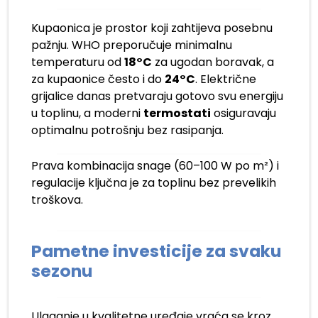
Kupaonica je prostor koji zahtijeva posebnu
pažnju. WHO preporučuje minimalnu
temperaturu od
18°C
za ugodan boravak, a
za kupaonice često i do
24°C
. Električne
grijalice danas pretvaraju gotovo svu energiju
u toplinu, a moderni
termostati
osiguravaju
optimalnu potrošnju bez rasipanja.
Prava kombinacija snage (60–100 W po m²) i
regulacije ključna je za toplinu bez prevelikih
troškova.
Pametne investicije za svaku
sezonu
Ulaganje u kvalitetne uređaje vraća se kroz