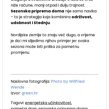
niže račune, manji otpad i dulju trajnost.
Sezonska priprema doma
nije samo navika
– to je strategija koja kombinira
održivost,
udobnost i štednju
.
Nordijske zemlje to znaju već dugo, a vrijeme
je da i mi slijedimo njihov primjer jer svaka
sezona može biti prilika za pametnu
promjenu.
Naslovna fotografija:
Photo by Willfried
Wende
Izvor:
green.hr
Tagovi:
energetska učinkovitost
,
pametni dom
,
sezonska priprema doma
,