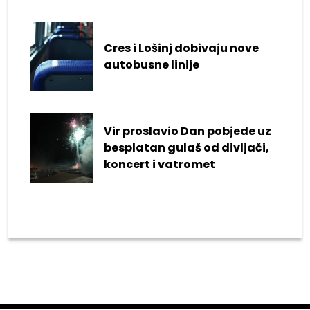
Cres i Lošinj dobivaju nove
autobusne linije
Vir proslavio Dan pobjede uz
besplatan gulaš od divljači,
koncert i vatromet