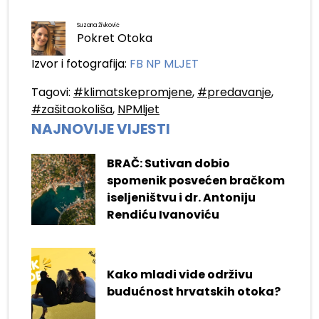
Suzana Živković
Pokret Otoka
Izvor i fotografija:
FB NP MLJET
Tagovi:
#klimatskepromjene
,
#predavanje
,
#zašitaokoliša
,
NPMljet
NAJNOVIJE VIJESTI
BRAČ: Sutivan dobio
spomenik posvećen bračkom
iseljeništvu i dr. Antoniju
Rendiću Ivanoviću
Kako mladi vide održivu
budućnost hrvatskih otoka?