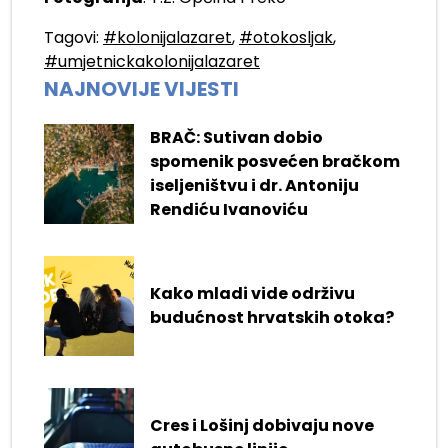
Tagovi:
#kolonijalazaret
,
#otokosljak
,
#umjetnickakolonijalazaret
NAJNOVIJE VIJESTI
BRAČ: Sutivan dobio
spomenik posvećen bračkom
iseljeništvu i dr. Antoniju
Rendiću Ivanoviću
Kako mladi vide održivu
budućnost hrvatskih otoka?
Cres i Lošinj dobivaju nove