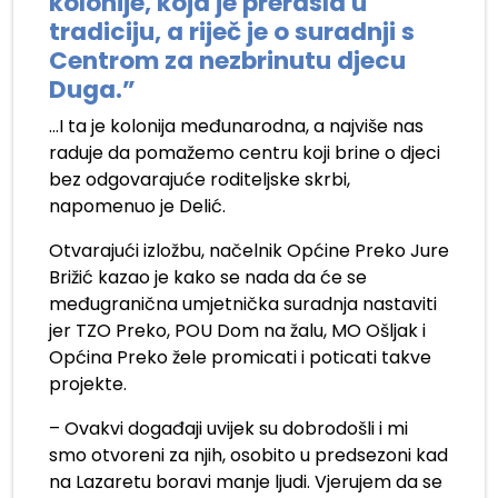
kolonije, koja je prerasla u
tradiciju, a riječ je o suradnji s
Centrom za nezbrinutu djecu
Duga.”
…I ta je kolonija međunarodna, a najviše nas
raduje da pomažemo centru koji brine o djeci
bez odgovarajuće roditeljske skrbi,
napomenuo je Delić.
Otvarajući izložbu, načelnik Općine Preko Jure
Brižić kazao je kako se nada da će se
međugranična umjetnička suradnja nastaviti
jer TZO Preko, POU Dom na žalu, MO Ošljak i
Općina Preko žele promicati i poticati takve
projekte.
– Ovakvi događaji uvijek su dobrodošli i mi
smo otvoreni za njih, osobito u predsezoni kad
na Lazaretu boravi manje ljudi. Vjerujem da se