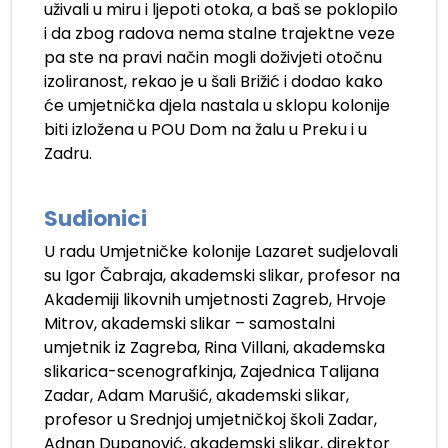
uživali u miru i ljepoti otoka, a baš se poklopilo
i da zbog radova nema stalne trajektne veze
pa ste na pravi način mogli doživjeti otočnu
izoliranost, rekao je u šali Brižić i dodao kako
će umjetnička djela nastala u sklopu kolonije
biti izložena u POU Dom na žalu u Preku i u
Zadru.
.
Sudionici
U radu Umjetničke kolonije Lazaret sudjelovali
su Igor Čabraja, akademski slikar, profesor na
Akademiji likovnih umjetnosti Zagreb, Hrvoje
Mitrov, akademski slikar – samostalni
umjetnik iz Zagreba, Rina Villani, akademska
slikarica-scenografkinja, Zajednica Talijana
Zadar, Adam Marušić, akademski slikar,
profesor u Srednjoj umjetničkoj školi Zadar,
Adnan Dupanović, akademski slikar, direktor