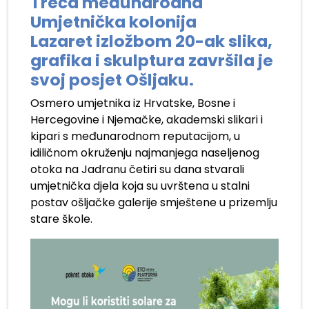
Treća međunarodna
Umjetnička kolonija
Lazaret izložbom 20-ak slika,
grafika i skulptura završila je
svoj posjet Ošljaku.
Osmero umjetnika iz Hrvatske, Bosne i
Hercegovine i Njemačke, akademski slikari i
kipari s međunarodnom reputacijom, u
idiličnom okruženju najmanjega naseljenog
otoka na Jadranu četiri su dana stvarali
umjetnička djela koja su uvrštena u stalni
postav ošljačke galerije smještene u prizemlju
stare škole.