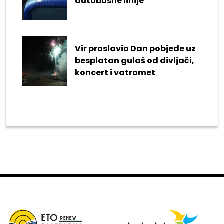
autobusne linije
Vir proslavio Dan pobjede uz
besplatan gulaš od divljači,
koncert i vatromet