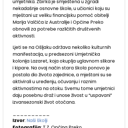
umjetnika. Zbirka je smještena u zgradi
nekadašnje osnovne škole, u učionici koju su
mještani uz veliku financijsku pomoć obitelji
Marija Valčića iz Australije i Općine Preko
obnovili za potrebe različitih društvenih
aktivnosti.
Ljeti se na Ošljaku održava nekoliko kulturnih
manifestacija, u predsezoni Umjetnička
kolonija Lazaret, koja okuplja uglavnom slikare
i kipare. Na ovaj način stara škola ponovo je
postala dio života zajednice, a mještani su se
aktivirali u uređenju, očuvanju i raznim
aktivnostima na otoku. Svemu tome umjetnici
daju posebnu draž i unose živost u “uspavani”
izvansezonski život otočana.
__________
Izvor
:
Naši školji
Fotografija
: T.Z. Općina Preko