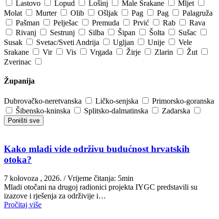
Lastovo
Lopud
Lošinj
Male Srakane
Mljet
Molat
Murter
Olib
Ošljak
Pag
Pag
Palagruža
Pašman
Pelješac
Premuda
Prvić
Rab
Rava
Rivanj
Sestrunj
Silba
Šipan
Šolta
Sušac
Susak
Svetac/Sveti Andrija
Ugljan
Unije
Vele
Srakane
Vir
Vis
Vrgada
Žirje
Zlarin
Žut
Zverinac
Županija
Dubrovačko-neretvanska
Ličko-senjska
Primorsko-goranska
Šibensko-kninska
Splitsko-dalmatinska
Zadarska
Poništi sve
Kako mladi vide održivu budućnost hrvatskih
otoka?
7 kolovoza , 2026.
/ Vrijeme čitanja: 5min
Mladi otočani na drugoj radionici projekta IYGC predstavili su
izazove i rješenja za održivije i…
Pročitaj više