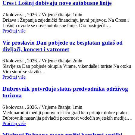
Cres i Lošinj dobivaju nove autobusne linije
7 kolovoza , 2026.
/ Vrijeme čitanja: 1min
Država i Županija zajednički financiraju javni prijevoz. Na Cresu i
Lošinju uvode se nove autobusne linije. Dio postojećih…
Pročitaj više
Vir proslavio Dan pobjede uz besplatan gulaš od
divljači, koncert i vatromet
6 kolovoza , 2026.
/ Vrijeme čitanja: 2min
Slavlje za Dan pobjede okupila Virane, vikendaše i turiste Na otoku
Viru sinoć se slavilo…
Pročitaj više
Dubrovnik potvrđuje status predvodnika održivog
turizma
6 kolovoza , 2026.
/ Vrijeme čitanja: 1min
Međunarodni mediji ponovno ističu grad kao primjer dobre prakse.
Dubrovnik nastavlja privlačiti pozornost vodećih svjetskih medija.…
Pročitaj više