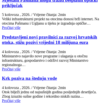
Mještani Pašmana mogu tražiti besplatni optički
priključak
5 kolovoza , 2026.
/ Vrijeme čitanja: 2min
Veliki infrastrukturni projekt na otocima donosi brži internet. Na
otocima Pašmanu i Ugljanu u tijeku je izgradnja optičke…
Pročitaj više
Predstavljeni novi pravilnici za razvoj hrvatskih
otoka, stižu pozivi vrijedni 18 milijuna eura
4 kolovoza , 2026.
/ Vrijeme čitanja: 2min
Ministarstvo najavilo nove programe i ulaganja u otočnu
infrastrukturu, gospodarstvo i održivi razvoj Ministarstvo
regionalnoga…
Pročitaj više
Krk poziva na štednju vode
4 kolovoza , 2026.
/ Vrijeme čitanja: 2min
Otok bilježi jednu od najsušnijih godina posljednjih desetljeća.
Zbog izrazito sušne godine i rekordno niskih razina…
Pročitaj više