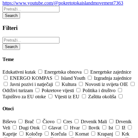
https://www.youtube.com/@pokretotokaislandmovement7363
Pretraži:
Search
Filteri
Pretraži:
Search
Teme
Edukativni kutak
Energetska obnova
Energetske zajednice
ENERGO KOMPAS
Island Youth
Izgradnja zajednice
Javni pozivi i natječaji
Kultura
Novosti iz svijeta OIE
Održivi turizam
Pokretove vijesti
Politika i društvo
Tajništvo za EU otoke
Vijesti iz EU
Zaštita okoliša
Otoci
Biševo
Brač
Čiovo
Cres
Drvenik Mali
Drvenik
Veli
Dugi Otok
Glavat
Hvar
Ilovik
Ist
Iž
Kaprije
Koločep
Korčula
Kornat
Krapanj
Krk