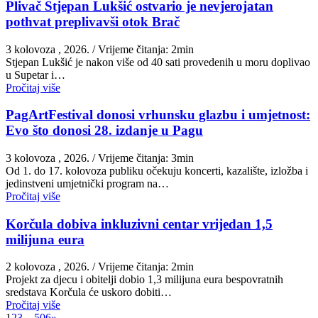
Plivač Stjepan Lukšić ostvario je nevjerojatan
pothvat preplivavši otok Brač
3 kolovoza , 2026.
/ Vrijeme čitanja: 2min
St​jepan Lukšić je nakon više od 40 sati provedenih u moru doplivao
u Supetar i…
Pročitaj više
PagArtFestival donosi vrhunsku glazbu i umjetnost:
Evo što donosi 28. izdanje u Pagu
3 kolovoza , 2026.
/ Vrijeme čitanja: 3min
Od 1. do 17. kolovoza publiku očekuju koncerti, kazalište, izložba i
jedinstveni umjetnički program na…
Pročitaj više
Korčula dobiva inkluzivni centar vrijedan 1,5
milijuna eura
2 kolovoza , 2026.
/ Vrijeme čitanja: 2min
Projekt za djecu i obitelji dobio 1,3 milijuna eura bespovratnih
sredstava Korčula će uskoro dobiti…
Pročitaj više
1
2
3
…
506
»