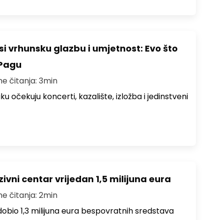
i vrhunsku glazbu i umjetnost: Evo što
 Pagu
me čitanja: 3min
ku očekuju koncerti, kazalište, izložba i jedinstveni
ivni centar vrijedan 1,5 milijuna eura
me čitanja: 2min
i dobio 1,3 milijuna eura bespovratnih sredstava