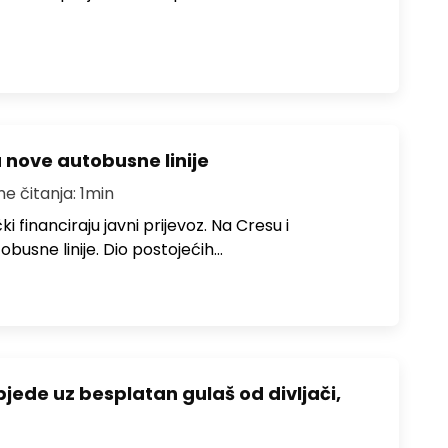
u nove autobusne linije
me čitanja: 1min
i financiraju javni prijevoz. Na Cresu i
obusne linije. Dio postojećih…
bjede uz besplatan gulaš od divljači,