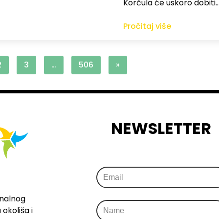
Korčula će uskoro dobiti
Pročitaj više
2
3
…
506
»
NEWSLETTER
onalnog
okoliša i