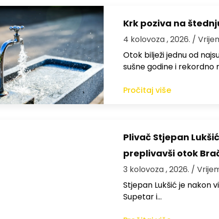
Krk poziva na štedn
4 kolovoza , 2026.
/ Vrije
Otok bilježi jednu od najs
sušne godine i rekordno n
Pročitaj više
Plivač Stjepan Lukši
preplivavši otok Bra
3 kolovoza , 2026.
/ Vrije
St​jepan Lukšić je nakon 
Supetar i…