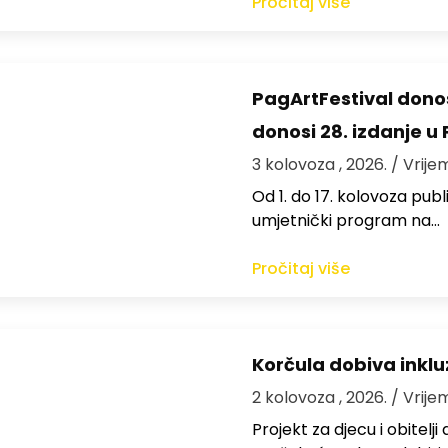
Pročitaj više
PagArtFestival donos
donosi 28. izdanje u
3 kolovoza , 2026.
/ Vrije
Od 1. do 17. kolovoza publi
umjetnički program na…
Pročitaj više
Korčula dobiva inkluz
2 kolovoza , 2026.
/ Vrije
Projekt za djecu i obitelj