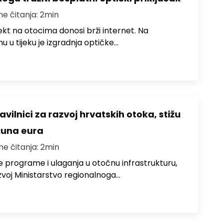
me čitanja: 2min
jekt na otocima donosi brži internet. Na
 u tijeku je izgradnja optičke…
avilnici za razvoj hrvatskih otoka, stižu
ijuna eura
me čitanja: 2min
e programe i ulaganja u otočnu infrastrukturu,
zvoj Ministarstvo regionalnoga…