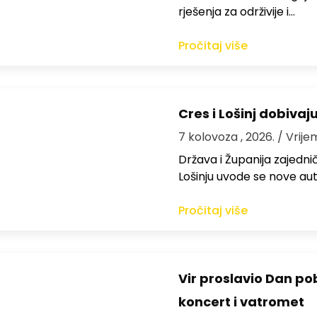
rješenja za održivije i…
Pročitaj više
Cres i Lošinj dobivaj
7 kolovoza , 2026.
/ Vrije
Država i Županija zajedničk
Lošinju uvode se nove aut
Pročitaj više
Vir proslavio Dan po
koncert i vatromet