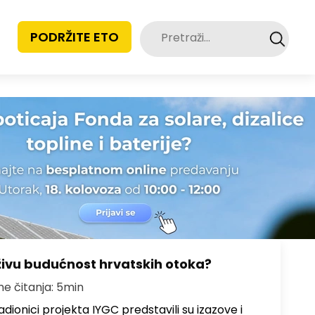
Pretraži:
PODRŽITE ETO
živu budućnost hrvatskih otoka?
me čitanja: 5min
dionici projekta IYGC predstavili su izazove i