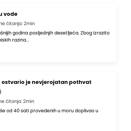
ju vode
me čitanja: 2min
ušnijih godina posljednjih desetljeća. Zbog izrazito
iskih razina…
ć ostvario je nevjerojatan pothvat
č
me čitanja: 2min
više od 40 sati provedenih u moru doplivao u