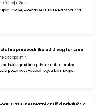
me čitanja: 2min
upila Virane, vikendaše i turiste Na otoku Viru
 status predvodnika održivog turizma
me čitanja: 1min
no ističu grad kao primjer dobre prakse.
ačiti pozornost vodećih svjetskih medija.…
u tražiti besplatni optički priključak