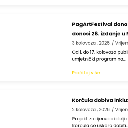
PagArtFestival donos
donosi 28. izdanje u
3 kolovoza , 2026.
/ Vrije
Od 1. do 17. kolovoza publi
umjetnički program na…
Pročitaj više
Korčula dobiva inkluz
2 kolovoza , 2026.
/ Vrije
Projekt za djecu i obitelj
Korčula će uskoro dobiti