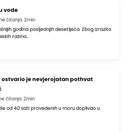
ju vode
me čitanja: 2min
ušnijih godina posljednjih desetljeća. Zbog izrazito
iskih razina…
ć ostvario je nevjerojatan pothvat
č
me čitanja: 2min
više od 40 sati provedenih u moru doplivao u