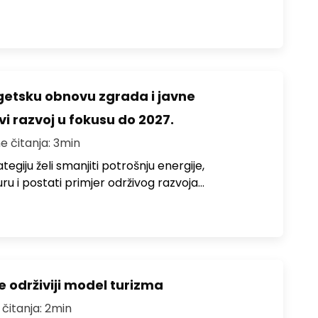
rgetsku obnovu zgrada i javne
vi razvoj u fokusu do 2027.
e čitanja: 3min
egiju želi smanjiti potrošnju energije,
uru i postati primjer održivog razvoja…
e održiviji model turizma
 čitanja: 2min