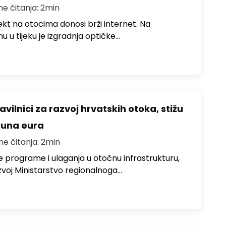
me čitanja: 2min
jekt na otocima donosi brži internet. Na
 u tijeku je izgradnja optičke…
avilnici za razvoj hrvatskih otoka, stižu
ijuna eura
me čitanja: 2min
e programe i ulaganja u otočnu infrastrukturu,
zvoj Ministarstvo regionalnoga…