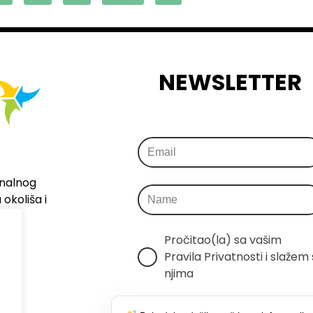
NEWSLETTER
onalnog
okoliša i
Pročitao(la) sa vašim 
Pravila Privatnosti i slažem s
njima
Šaljemo samo relevantne 