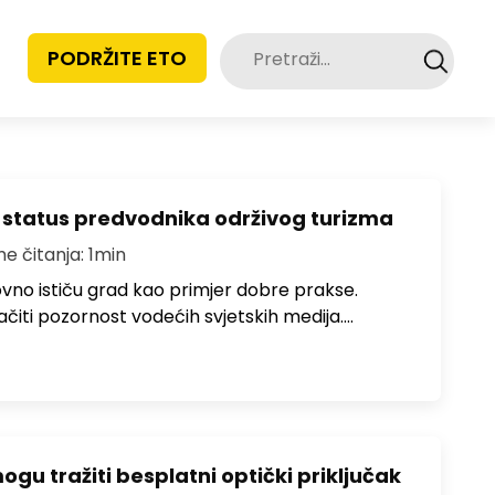
Pretraži:
PODRŽITE ETO
 status predvodnika održivog turizma
me čitanja: 1min
no ističu grad kao primjer dobre prakse.
ačiti pozornost vodećih svjetskih medija.…
u tražiti besplatni optički priključak