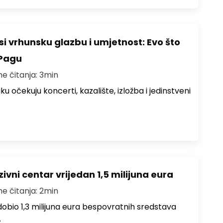
i vrhunsku glazbu i umjetnost: Evo što
 Pagu
me čitanja: 3min
ku očekuju koncerti, kazalište, izložba i jedinstveni
ivni centar vrijedan 1,5 milijuna eura
me čitanja: 2min
i dobio 1,3 milijuna eura bespovratnih sredstava
…