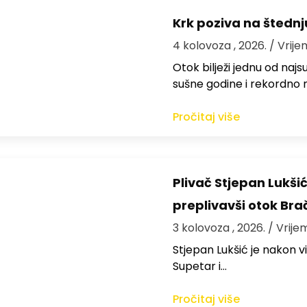
Krk poziva na štedn
4 kolovoza , 2026.
/ Vrije
Otok bilježi jednu od najs
sušne godine i rekordno n
Pročitaj više
Plivač Stjepan Lukši
preplivavši otok Bra
3 kolovoza , 2026.
/ Vrije
St​jepan Lukšić je nakon 
Supetar i…
Pročitaj više