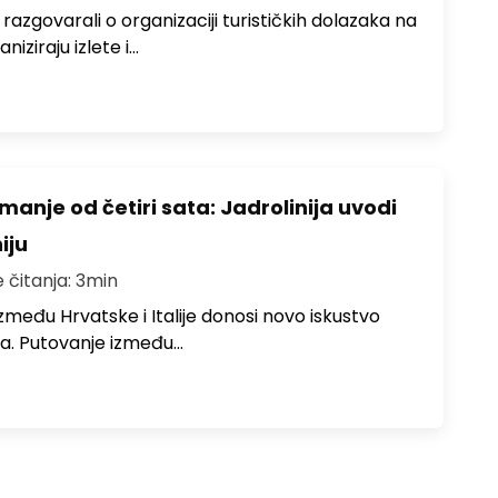
zgovarali o organizaciji turističkih dolazaka na
niziraju izlete i…
anje od četiri sata: Jadrolinija uvodi
iju
e čitanja: 3min
među Hrvatske i Italije donosi novo iskustvo
a. Putovanje između…