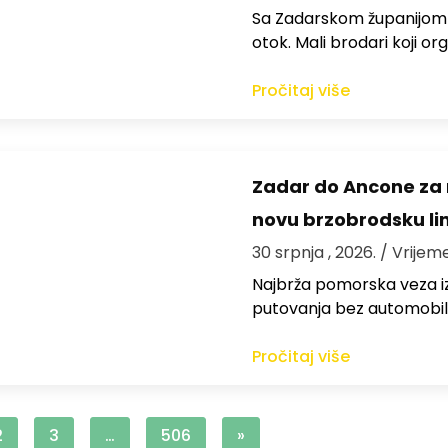
Sa Zadarskom županijom ra
otok. Mali brodari koji orga
Pročitaj više
Zadar do Ancone za m
novu brzobrodsku lin
30 srpnja , 2026.
/ Vrijem
Najbrža pomorska veza iz
putovanja bez automobil
Pročitaj više
2
3
…
506
»