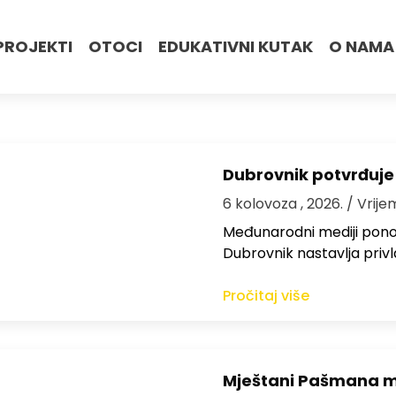
PROJEKTI
OTOCI
EDUKATIVNI KUTAK
O NAMA
Dubrovnik potvrđuje
6 kolovoza , 2026.
/ Vrije
Međunarodni mediji ponov
Dubrovnik nastavlja privl
Pročitaj više
Mještani Pašmana mog